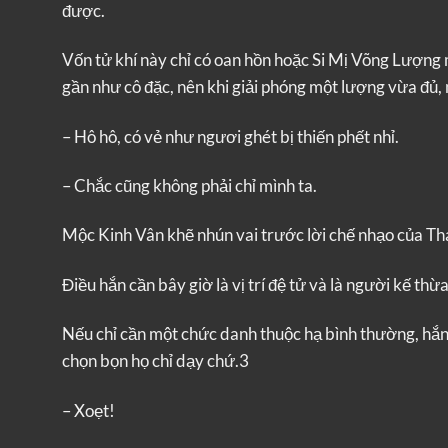
được.
Vốn tử khí này chỉ có oan hồn hoặc Si Mị Võng Lượn
gần như cô đặc, nên khi giải phóng một lượng vừa đủ,
– Hô hô, có vẻ như ngươi ghét bị thiến phết nhỉ.
– Chắc cũng không phải chỉ mình ta.
Mộc Kinh Vân khẽ nhún vai trước lời chế nhạo của Th
Điều hắn cần bây giờ là vị trí đệ tử và là người kế th
Nếu chỉ cần một chức danh thuộc hạ bình thường, hắn v
chọn bọn họ chỉ dạy chứ.3
– Xoẹt!