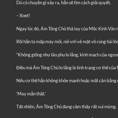
Dù có chuyện gì xảy ra, hắn sẽ tìm cách giải quyết.
– Xoẹt!
Ngay lúc đó, Ám Tông Chủ thả tay của Mộc Kinh Vân r
Rồi hắn ta mấp máy môi, nói với vẻ mặt vô cùng hài lò
“Không giống như lão phu lo lắng, kinh mạch của ngươi 
Điều mà Ám Tông Chủ lo lắng là tình trạng cơ thể của
Nếu cơ thể hắn không khỏe mạnh hoặc mất cân bằng do
‘May mắn thật.’
Tất nhiên, Ám Tông Chủ đang cảm thấy rất vui mừng.