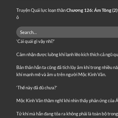
Truyện Quái lực loạn thần
Chương 126: Ám Tông (2)
ô
‘Cái quái gì vậy nhỉ?’
Cảm nhận được luồng khí lạnh lẽo kích thích cả ngũ q
Bản thân hắn ta cũng đã tích lũy âm khí trong nhiều
khí mạnh mẽ và âm u trên người Mộc Kinh Vân.
‘Thế này đã đủ chưa?’
Mộc Kinh Vân thầm nghĩ khi nhìn thấy phản ứng của 
Tử khí mà hắn đang tỏa ra không phải là toàn bộ tron