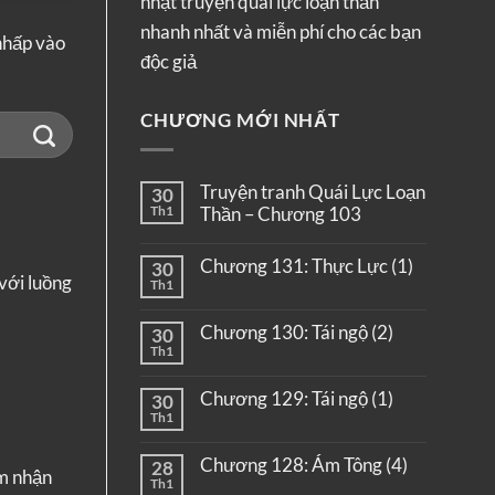
nhật truyện quái lực loạn thần
nhanh nhất và miễn phí cho các bạn
nhấp vào
độc giả
CHƯƠNG MỚI NHẤT
Truyện tranh Quái Lực Loạn
30
Th1
Thần – Chương 103
Chương 131: Thực Lực (1)
30
với luồng
Th1
Chương 130: Tái ngộ (2)
30
Th1
Chương 129: Tái ngộ (1)
30
Th1
Chương 128: Ám Tông (4)
28
ảm nhận
Th1