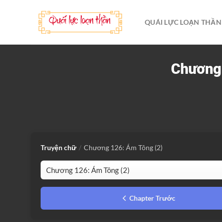
Bỏ
qua
QUÁI LỰC LOẠN THẦN
nội
dung
Chương 
Truyện chữ
/
Chương 126: Ám Tông (2)
Chapter Trước