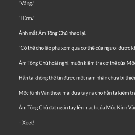
“Vâng.”
“Hừm.”
Ánh mắt Ám Tông Chủ nheo lại.
“Có thể cho lão phu xem qua cơ thể của ngươi được k
Ám Tông Chủ hoài nghi, muốn kiểm tra cơ thể của Mộ
Hắn ta không thể tin được một nam nhân chưa bị thi
Mộc Kinh Vân thoải mái đưa tay ra cho hắn ta kiểm tr
Ám Tông Chủ đặt ngón tay lên mạch của Mộc Kinh Vâ
– Xoẹt!