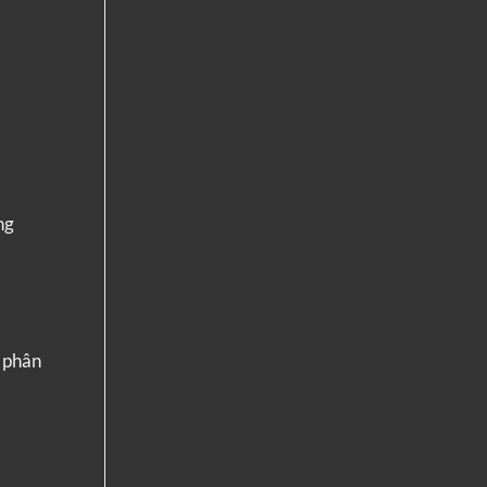
ng
n phân