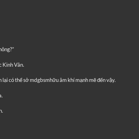
hông?”
c Kinh Vân.
ến lại có thể sở mdgbsmhữu âm khí mạnh mẽ đến vậy.
a.
n.