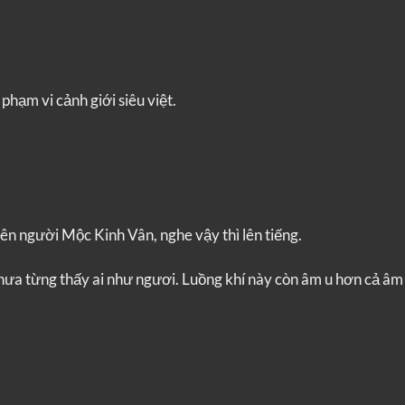
phạm vi cảnh giới siêu việt.
n người Mộc Kinh Vân, nghe vậy thì lên tiếng.
chưa từng thấy ai như ngươi. Luồng khí này còn âm u hơn cả âm 