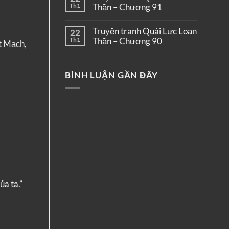
Th1
Thần – Chương 91
Truyện tranh Quái Lực Loạn
22
Th1
Thần – Chương 90
t Mạch,
BÌNH LUẬN GẦN ĐÂY
ủa ta.”