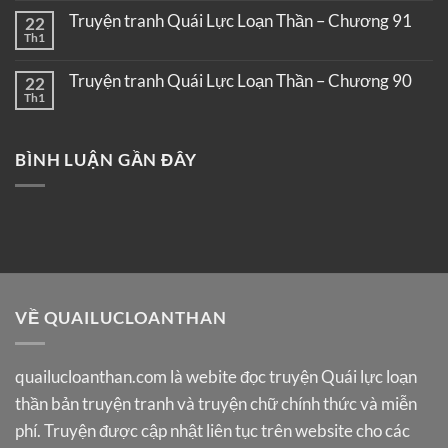
Truyện tranh Quái Lực Loạn Thần – Chương 91
22
Th1
Truyện tranh Quái Lực Loạn Thần – Chương 90
22
Th1
BÌNH LUẬN GẦN ĐÂY
VỀ QUAILUCLOANTHAN
quailucloanthan.com
là webite đọc truyện Quái lực loạn
thần bản truyện tranh và truyện chữ chính thức và miễn
phí. Truyện được cập nhật liên tục trên website cho các