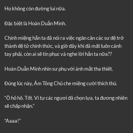
Họ không còn đường lui nữa.
Đặc biệt là Hoàn Duẫn Minh.
Chính miệng hắn ta đã nói ra việc ngăn cản các sư đệ trở
thành đệ tử chính thức, và giờ đây khi đã mất luôn cánh
tay phải, còn ai sẽ tin phục và nghe lời hắn ta nữa??
Hoàn Duẫn Minh nhìn sư phụ với ánh mắt tha thiết.
Đúng lúc này, Ám Tông Chủ che miệng cười thích thú.
“Ồ hô hô. Tốt. Vì tự các ngươi đã chọn lựa, ta đương nhiên
sẽ chấp nhận.”
“Aaaa!”