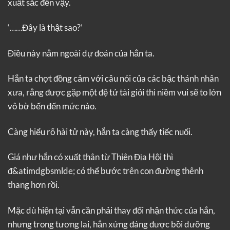
xuất sắc đến vậy.
‘……Đây là thật sao?’
Điều này nằm ngoài dự đoán của hắn ta.
Hắn ta chợt đồng cảm với câu nói của các bậc thánh nhân
xưa, rằng được gặp một đệ tử tài giỏi thì niềm vui sẽ to lớn
vô bờ bến đến mức nào.
Càng hiểu rõ hài tử này, hắn ta càng thấy tiếc nuối.
Giá như hắn có xuất thân từ Thiên Địa Hội thì
đ&atimdgbsmlde; có thể bước trên con đường thênh
thang hơn rồi.
Mặc dù hiện tại vẫn cần phải thay đổi nhận thức của hắn,
nhưng trong tương lai, hắn xứng đáng được bồi dưỡng