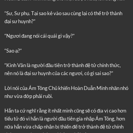
“Sư, Sư phụ. Tại sao kẻ vào sau cùng lại có thể trở thành
đại sư huynh?”
“Ngươi đang nói cái quái gì vậy?”
“Sao ạ?”
“Kinh Vân là người đầu tiên trở thành đệ tử chính thức,
nên nó là đại sư huynh của các ngươi, có gì sai sao?”
Lời nói của Ám Tông Chủ khiến Hoàn Duẫn Minh nhăn nhó
như vừa đớp phải ruồi.
Hắn ta cứ nghĩ rằng ít nhất mình cũng sẽ có địa vị cao hơn
tiểu tử đó vì hắn là người đầu tiên gia nhập Ám Tông, hơn
nữa hắn vừa chấp nhận bị thiến để trở thành đệ tử chính