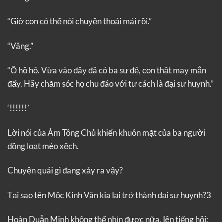
“Giờ con có thể nói chuyện thoải mái rồi.”
“Vâng.”
“Ồ hô hô. Vừa vào đây đã có ba sư đệ, con thật may mắn
đấy. Hãy chăm sóc họ chu đáo với tư cách là đại sư huynh.”
‘!!!!!!’
Lời nói của Ám Tông Chủ khiến khuôn mặt của ba người
đồng loạt méo xệch.
Chuyện quái gì đang xảy ra vậy?
Tại sao tên Mộc Kinh Vân kia lại trở thành đại sư huynh?3
Hoàn Duẫn Minh không thể nhịn được nữa, lên tiếng hỏi: