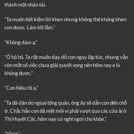
thành một nhân tài.
“Ta muốn tiết kiệm lời khen nhưng không thể không khen
con được. Làm tốt lắm.”
“Không dám ạ.”
“Ô hô hô. Ta rất muốn dạy dỗ con ngay lập tức, nhưng vẫn
còn một số việc chưa giải quyết xong nên hôm nay e là
không được.”
“Con hiểu rồi ạ.”
“Ta đã dặn dò ngoại tổng quản, ông ấy sẽ dẫn con đến chỗ
ở. Chắc hẳn con đã mệt mỏi vì phải vượt qua các cửa ải ở
Thí Huyết Cốc, hôm nay cứ nghỉ ngơi cho khỏe.”
“Vâng.”