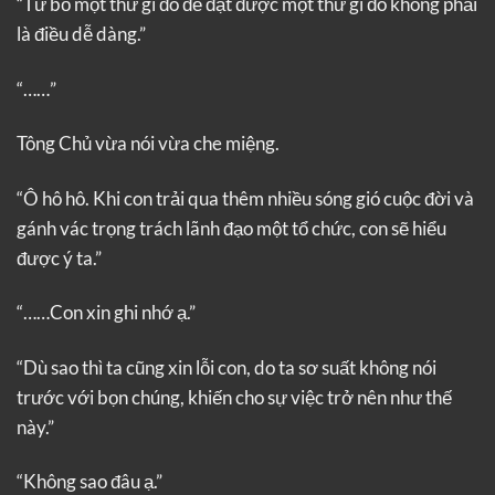
“Từ bỏ một thứ gì đó để đạt được một thứ gì đó không phải
là điều dễ dàng.”
“……”
Tông Chủ vừa nói vừa che miệng.
“Ô hô hô. Khi con trải qua thêm nhiều sóng gió cuộc đời và
gánh vác trọng trách lãnh đạo một tổ chức, con sẽ hiểu
được ý ta.”
“……Con xin ghi nhớ ạ.”
“Dù sao thì ta cũng xin lỗi con, do ta sơ suất không nói
trước với bọn chúng, khiến cho sự việc trở nên như thế
này.”
“Không sao đâu ạ.”