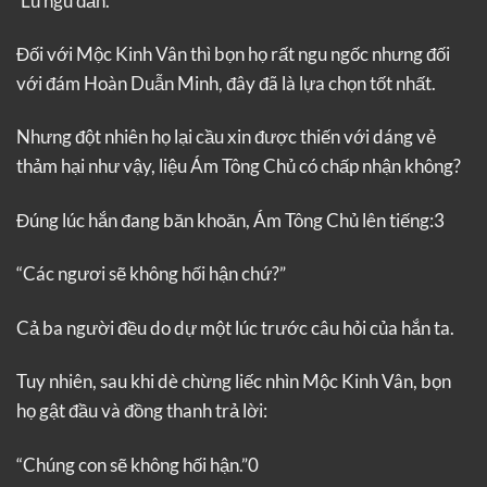
‘Lũ ngu đần.’
Đối với Mộc Kinh Vân thì bọn họ rất ngu ngốc nhưng đối
với đám Hoàn Duẫn Minh, đây đã là lựa chọn tốt nhất.
Nhưng đột nhiên họ lại cầu xin được thiến với dáng vẻ
thảm hại như vậy, liệu Ám Tông Chủ có chấp nhận không?
Đúng lúc hắn đang băn khoăn, Ám Tông Chủ lên tiếng:3
“Các ngươi sẽ không hối hận chứ?”
Cả ba người đều do dự một lúc trước câu hỏi của hắn ta.
Tuy nhiên, sau khi dè chừng liếc nhìn Mộc Kinh Vân, bọn
họ gật đầu và đồng thanh trả lời:
“Chúng con sẽ không hối hận.”0