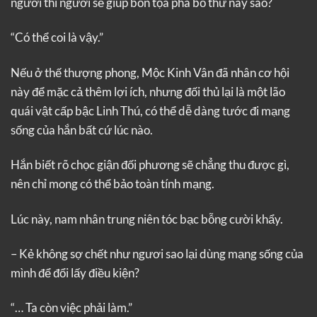
ngươi thì ngươi sẽ giúp bổn tọa phá bỏ thứ này sao?
“Có thể coi là vậy.”
Nếu ở thế thượng phong, Mộc Kinh Vân đã nhân cơ hội
này để mặc cả thêm lợi ích, nhưng đối thủ lại là một lão
quái vật cấp bậc Linh Thú, có thể dễ dàng tước đi mạng
sống của hắn bất cứ lúc nào.
Hắn biết rõ chọc giận đối phương sẽ chẳng thu được gì,
nên chỉ mong có thể bảo toàn tính mạng.
Lúc này, nam nhân trung niên tóc bạc bỗng cười khẩy.
– Kẻ không sợ chết như ngươi sao lại dùng mạng sống của
mình để đổi lấy điều kiện?
“… Ta còn việc phải làm.”