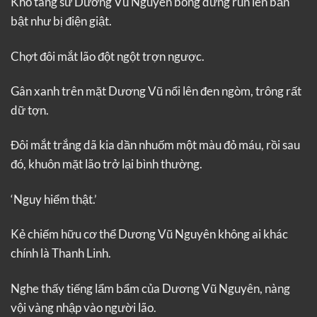
Khố tàng sứ Dương Vũ Nguyên bỗng dưng run lên bần
bật như bị điện giật.
Chợt đôi mắt lão đột ngột trợn ngược.
Gân xanh trên mặt Dương Vũ nổi lên đen ngòm, trông rất
dữ tợn.
Đôi mắt trắng dã kia dần nhuốm một màu đỏ máu, rồi sau
đó, khuôn mặt lão trở lại bình thường.
‘Nguy hiểm thật.’
Kẻ chiếm hữu cơ thể Dương Vũ Nguyên không ai khác
chính là Thanh Linh.
Nghe thấy tiếng lẩm bẩm của Dương Vũ Nguyên, nàng
vội vàng nhập vào người lão.