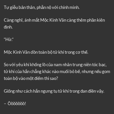
Tự giễu bản thân, phẫn nộ với chính mình.
Càng nghĩ, ánh mắt Mộc Kinh Vân càng thêm phần kiên
định.
“Hừ.”
Mộc Kinh Vân dồn toàn bộ tử khí trong cơ thể.
So với yêu khí khổng lồ của nam nhân trung niên tóc bạc,
tử khí của hắn chẳng khác nào muối bỏ bể, nhưng nếu gom
toàn bộ vào một điểm thì sao?
Giống như cách hắn ngưng tụ tử khí trong đan điền vậy.
– Ồồồồồồồ!