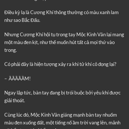
Điều kỳ lạ là Cương Khí thông thường có màu xanh lam
như sao Bắc Đẩu.
Nhưng Cương Khí hội tụ trong tay Mộc Kinh Vân lại mang
một màu đen kịt, như thể muốn hút tất cả mọi thứ vào
trong.
Có phải đây là hiện tượng xảy ra khi tử khí cô đọng lại?
– ẦẦẦẦẦM!
Ngay lập tức, bàn tay đang bị trói buộc bởi yêu khí được
giải thoát.
Cùng lúc đó, Mộc Kinh Vân giáng mạnh bàn tay nhuốm
màu đen xuống đất, một tiếng nổ ầm trời vang lên, mảnh