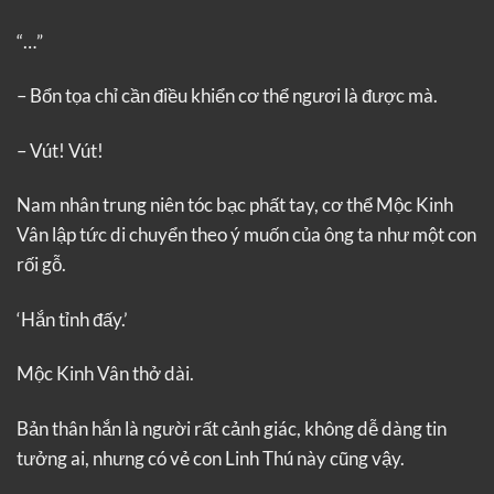
“…”
– Bổn tọa chỉ cần điều khiển cơ thể ngươi là được mà.
– Vút! Vút!
Nam nhân trung niên tóc bạc phất tay, cơ thể Mộc Kinh
Vân lập tức di chuyển theo ý muốn của ông ta như một con
rối gỗ.
‘Hắn tỉnh đấy.’
Mộc Kinh Vân thở dài.
Bản thân hắn là người rất cảnh giác, không dễ dàng tin
tưởng ai, nhưng có vẻ con Linh Thú này cũng vậy.