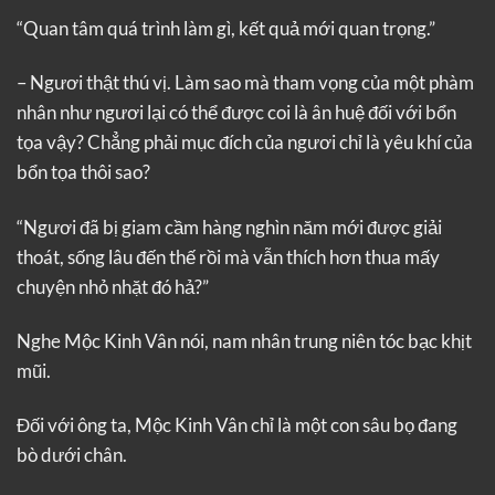
“Quan tâm quá trình làm gì, kết quả mới quan trọng.”
– Ngươi thật thú vị. Làm sao mà tham vọng của một phàm
nhân như ngươi lại có thể được coi là ân huệ đối với bổn
tọa vậy? Chẳng phải mục đích của ngươi chỉ là yêu khí của
bổn tọa thôi sao?
“Ngươi đã bị giam cầm hàng nghìn năm mới được giải
thoát, sống lâu đến thế rồi mà vẫn thích hơn thua mấy
chuyện nhỏ nhặt đó hả?”
Nghe Mộc Kinh Vân nói, nam nhân trung niên tóc bạc khịt
mũi.
Đối với ông ta, Mộc Kinh Vân chỉ là một con sâu bọ đang
bò dưới chân.