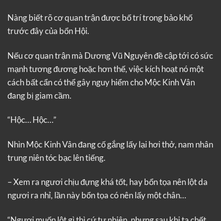
Nàng biết rõ cơ quan trận được bố trí trong bảo khố
trước đây của bổn Hội.
Nếu cơ quan trận mà Dương Vũ Nguyên đề cập tới có sức
mạnh tương đương hoặc hơn thế, việc kích hoạt nó một
cách bất cẩn có thể gây nguy hiểm cho Mộc Kinh Vân
đang bị giam cầm.
“Hộc… Hộc…”
Nhìn Mộc Kinh Vân đang cố gắng lấy lại hơi thở, nam nhân
trung niên tóc bạc lên tiếng.
– Xem ra ngươi chịu đựng khá tốt, hay bổn tọa nên lột da
ngươi ra nhỉ, lần này bổn tọa có nên lấy một chân…
“Ngươi muốn lột gì thì cứ tự nhiên, nhưng sau khi ta chết