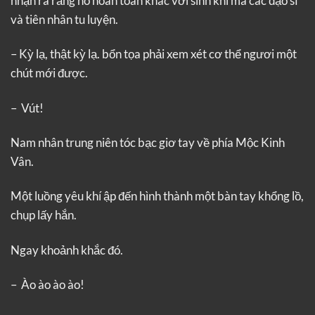
nhận ra rằng nó hoàn toàn khác với sinh khí mà các đạo sĩ
và tiên nhân tu luyện.
– Kỳ lạ, thật kỳ lạ. bổn tọa phải xem xét cơ thể ngươi một
chút mới được.
– Vút!
Nam nhân trung niên tóc bạc giơ tay về phía Mộc Kinh
Vân.
Một luồng yêu khí ập đến hình thành một bàn tay khổng lồ,
chụp lấy hắn.
Ngay khoảnh khắc đó.
– Ào ào ào ào!