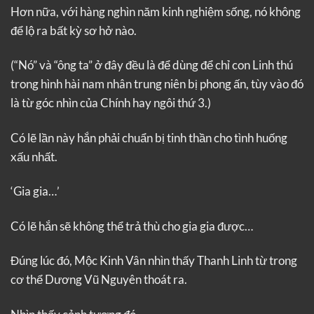
Hơn nữa, với hàng nghìn năm kinh nghiệm sống, nó không
để lộ ra bất kỳ sơ hở nào.
(“Nó” và “ông ta” ở đây đều là để dùng để chỉ con Linh thú
trong hình hài nam nhân trung niên bị phong ấn, tùy vào đó
là từ góc nhìn của Chính hay ngôi thứ 3.)
Có lẽ lần này hắn phải chuẩn bị tinh thần cho tình huống
xấu nhất.
‘Gia gia…’
Có lẽ hắn sẽ không thể trả thù cho gia gia được…
Đúng lúc đó, Mộc Kinh Vân nhìn thấy Thanh Linh từ trong
cơ thể Dương Vũ Nguyên thoát ra.