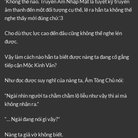
‘Không thể nào. Truyền Âm Nhập Mật là tuyệt kỹ truyền
âm thanh đến một đối tượng cụ thể, lẽ ra hắn ta không thể
nghe thấy mới đúng chứ.’3
Cho dù thực lực cao đến đâu cũng không thể nghe lén
được.
Vậy làm cách nào hắn ta biết được nàng ta đang cố gắng
tiếp cận Mộc Kinh Vân?
Như đọc được suy nghĩ của nàng ta, Ám Tông Chủ nói:
“Ngài nhìn người ta chằm chằm lộ liễu như vậy thì ai mà
không nhận ra.”
“… Ngài đang nói gì vậy?”
Nàng ta giả vờ không biết.