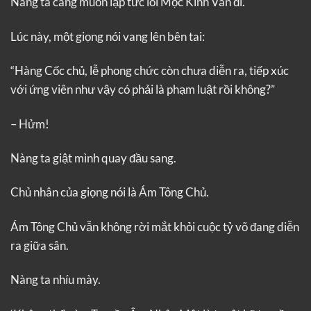
Nàng ta càng muốn lập tức lôi Mộc Kinh Vân đi.
Lúc này, một giọng nói vang lên bên tai:
“Hàng Cốc chủ, lễ phong chức còn chưa diễn ra, tiếp xúc
với ứng viên như vậy có phải là phạm luật rồi không?”
– Hửm!
Nàng ta giật mình quay đầu sang.
Chủ nhân của giọng nói là Ám Tông Chủ.
Ám Tông Chủ vẫn không rời mắt khỏi cuộc tỷ võ đang diễn
ra giữa sân.
Nàng ta nhíu mày.