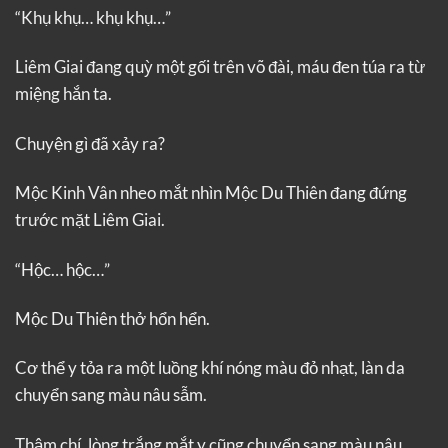
“Khụ khụ… khụ khụ…”
Liêm Giai đang quỳ một gối trên võ đài, máu đen túa ra từ
miệng hắn ta.
Chuyện gì đã xảy ra?
Mộc Kinh Vân nheo mắt nhìn Mộc Du Thiên đang đứng
trước mặt Liêm Giai.
“Hộc… hộc…”
Mộc Du Thiên thở hổn hển.
Cơ thể y tỏa ra một luồng khí nóng màu đỏ nhạt, làn da
chuyển sang màu nâu sẫm.
Thậm chí, lòng trắng mắt y cũng chuyển sang màu nâu,