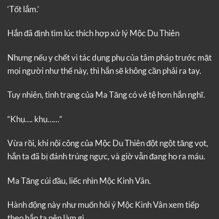
‘Tốt lắm.’
Hắn đã định tìm lúc thích hợp xử lý Mộc Du Thiên
Nhưng nếu y chết vì tác dụng phụ của tâm pháp trước mặt
mọi người như thế này, thì hắn sẽ không cần phải ra tay.
Tuy nhiên, tình trạng của Ma Tăng có vẻ tệ hơn hắn nghĩ.
“Khụ…. khụ……”
Vừa rồi, khi nội công của Mộc Du Thiên đột ngột tăng vọt,
hắn ta đã bị đánh trúng ngực, và giờ vẫn đang ho ra máu.
Ma Tăng cúi đầu, liếc nhìn Mộc Kinh Vân.
Hành động này như muốn hỏi ý Mộc Kinh Vân xem tiếp
theo hắn ta nên làm gì.