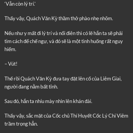
‘Vẫn còn lý trí.’
Thấy vậy, Quách Văn Kỳ thầm thở phào nhẹ nhõm.
Nếu như y mất đi lý trí và nổi điên thì có lẽ hắn ta sẽ phải
tìm cách để chế ngự, và đó sẽ là một tình huống rất nguy
hiểm.
– Vút!
Thế rồi Quách Văn Kỳ đưa tay đặt lên cổ của Liêm Giai,
người đang nằm bất tỉnh.
Sau đó, hắn ta nhíu mày nhìn lên khán đài.
Thấy vậy, sắc mặt của Cốc chủ Thí Huyết Cốc Lý Chi Viêm
trầm trọng hẳn.