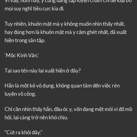
Vì vậy, hôm nay, y cũng đang tập luyện chăm chỉ để loại bỏ
mọi suy nghĩ tiêu cực kia đi.
Tuy nhiên, khuôn mặt mà y không muốn nhìn thấy nhất,
hay đúng hơn là khuôn mặt mà y căm ghét nhất, đã xuất
hiện trong sân tập.
‘Mộc Kinh Vân.’
Tại sao tên này lại xuất hiện ở đây?
Hắn là một kẻ vô dụng, không quan tâm đến việc rèn
luyện võ công.
Chỉ cần nhìn thấy hắn, đầu óc y, vốn đang mệt mỏi vì đổ mồ
hôi, lại càng trở nên khó chịu.
“Cút ra khỏi đây.”