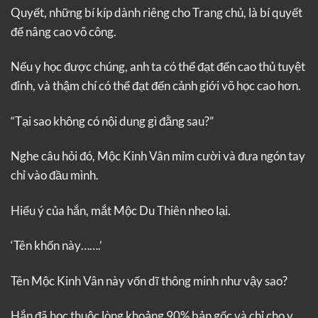
Quyết, những bí kíp dành riêng cho Trang chủ, là bí quyết
để nâng cao võ công.
Nếu y học được chúng, anh ta có thể đạt đến cao thủ tuyệt
đỉnh, và thậm chí có thể đạt đến cảnh giới võ học cao hơn.
“Tại sao không có nội dung gì đằng sau?”
Nghe câu hỏi đó, Mộc Kinh Vân mỉm cười và đưa ngón tay
chỉ vào đầu mình.
Hiểu ý của hắn, mắt Mộc Du Thiên nheo lại.
‘Tên khốn này…….’
Tên Mộc Kinh Vân này vốn dĩ thông minh như vậy sao?
Hắn đã học thuộc lòng khoảng 90% bản gốc và chỉ cho y