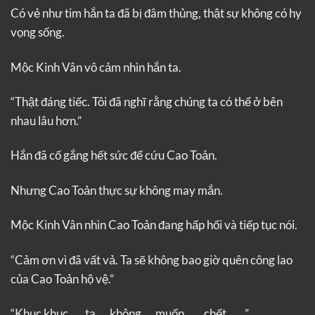
Có vẻ như tim hắn ta đã bị đâm thủng, thật sự không có hy
vọng sống.
Mộc Kinh Vân vô cảm nhìn hắn ta.
“Thật đáng tiếc. Tôi đã nghĩ rằng chúng ta có thể ở bên
nhau lâu hơn.”
Hắn đã cố gắng hết sức để cứu Cao Toản.
Nhưng Cao Toản thực sự không may mắn.
Mộc Kinh Vân nhìn Cao Toản đang hấp hối và tiếp tục nói.
“Cảm ơn vì đã vất vả. Ta sẽ không bao giờ quên công lao
của Cao Toản hộ vệ.”
“Khục khục……ta…..không…..muốn…….chết…….”