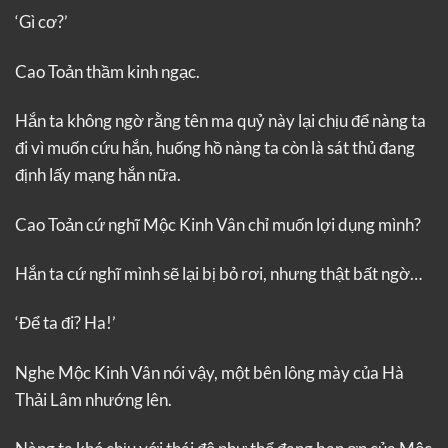
‘Gì cơ?’
Cao Toản thầm kinh ngạc.
Hắn ta không ngờ rằng tên ma quỷ này lại chịu để nàng ta
đi vì muốn cứu hắn, huống hồ nàng ta còn là sát thủ đang
định lấy mạng hắn nữa.
Cao Toản cứ nghĩ Mộc Kinh Vân chỉ muốn lợi dụng mình?
Hắn ta cứ nghĩ mình sẽ lại bị bỏ rơi, nhưng thật bất ngờ…
‘Để ta đi? Ha!’
Nghe Mộc Kinh Vân nói vậy, một bên lông mày của Hà
Thải Lâm nhướng lên.