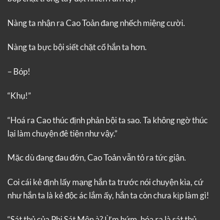
Nàng ta nhận ra Cao Toản đang nhếch miệng cười.
Nàng ta bực bội siết chặt cổ hắn ta hơn.
– Bóp!
“Khụ!”
“Hoá ra Cao thúc định phản bội ta sao. Ta không ngờ thúc
lại làm chuyện đê tiện như vậy.”
Mặc dù đang đau đớn, Cao Toản vẫn tỏ ra tức giận.
Coi cái kẻ định lấy mạng hắn ta trước nói chuyện kìa, cứ
như hắn ta là kẻ độc ác lắm ấy, hắn ta còn chưa kịp làm gì!
“Sát thủ của Phi Sát Môn à? Ừm hứm, hóa ra là sát thủ