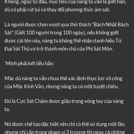
Không, ngay từ đầu, mục tiêu của nàng ta vẫn là giết hắn,
dù có phải rút lui và thay đổi phương thức ám sát.
Là người được chọn vượt qua thử thách “Bách Nhật Bách
Sát” (Giết 100 người trong 100 ngày), nếu không giết
được cái tên này, nàng ta không thể nhận danh hiệu Tứ
Đại Sát Thủ và trở thành môn chủ của Phi Sát Môn.
‘Mình phải kết liễu hắn.’
Mặc dù nàng ta vẫn chưa thể xác định thực lực võ công
của Mộc Kinh Vân, nhưng nàng ta có một tuyệt chiêu.
Đó là Cực Sát Châm được giấu trong vòng tay của nàng
ta.
Nó được chế tạo đặc biệt nên chỉ có thể sử dụng một lần,
nhưng chỉ cần trong phạm vi 3 trượng thì ngay cả những