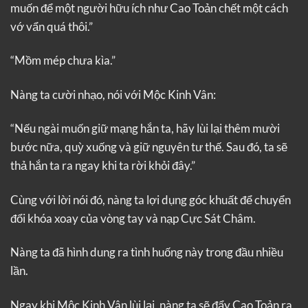
muốn để một người hữu ích như Cao Toản chết một cách
vớ vẩn quá thôi.”
“Mồm mép chưa kìa.”
Nàng ta cười nhạo, nói với Mộc Kinh Vân:
“Nếu ngài muốn giữ mạng hắn ta, hãy lùi lại thêm mười
bước nữa, quỳ xuống và giữ nguyên tư thế. Sau đó, ta sẽ
thả hắn ta ra ngay khi ta rời khỏi đây.”
Cùng với lời nói đó, nàng ta lợi dụng góc khuất để chuyển
đổi khóa xoay của vòng tay và nạp Cực Sát Châm.
Nàng ta đã hình dung ra tình huống này trong đầu nhiều
lần.
Ngay khi Mộc Kinh Vân lùi lại, nàng ta sẽ đẩy Cao Toản ra