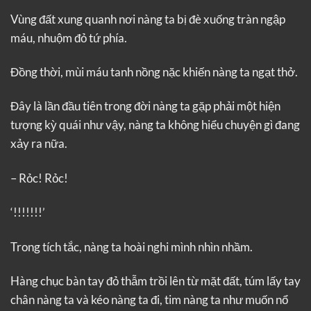
Vùng đất xung quanh nơi nàng ta bị đè xuống tràn ngập
máu, nhuộm đỏ tứ phía.
Đồng thời, mùi máu tanh nồng nặc khiến nàng ta ngạt thở.
Đây là lần đầu tiên trong đời nàng ta gặp phải một hiện
tượng kỳ quái như vậy, nàng ta không hiểu chuyện gì đang
xảy ra nữa.
– Rỏc! Rỏc!
‘!!!!!!!’
Trong tích tắc, nàng ta hoài nghi mình nhìn nhầm.
Hàng chục bàn tay đỏ thẫm trồi lên từ mặt đất, túm lấy tay
chân nàng ta và kéo nàng ta đi, tim nàng ta như muốn nổ