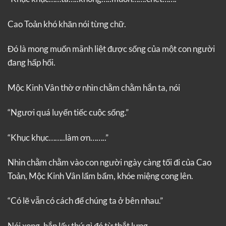
Cao Toản khó khăn nói từng chữ.
Đó là mong muốn mãnh liệt được sống của một con người
đang hấp hối.
Mộc Kinh Vân thờ ơ nhìn chằm chằm hắn ta, nói
“Ngươi quá luyến tiếc cuộc sống.”
“Khục khục……..làm ơn……..”
Nhìn chằm chằm vào con người ngày càng tối đi của Cao
Toản, Mộc Kinh Vân lẩm bẩm, khóe miệng cong lên.
“Có lẽ vẫn có cách để chúng ta ở bên nhau.”
Nói xong, hắn lấy thứ gì đó từ thắt lưng.