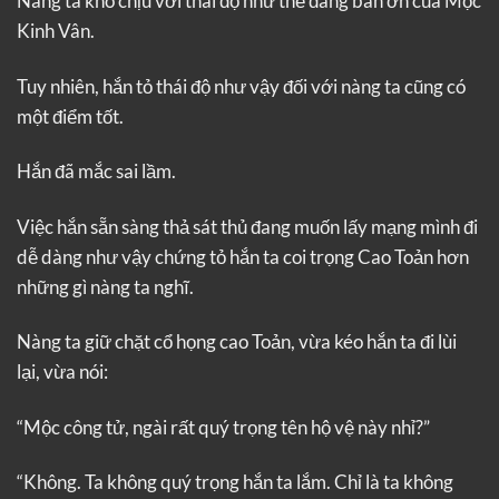
Nàng ta khó chịu với thái độ như thể đang ban ơn của Mộc
Kinh Vân.
Tuy nhiên, hắn tỏ thái độ như vậy đối với nàng ta cũng có
một điểm tốt.
Hắn đã mắc sai lầm.
Việc hắn sẵn sàng thả sát thủ đang muốn lấy mạng mình đi
dễ dàng như vậy chứng tỏ hắn ta coi trọng Cao Toản hơn
những gì nàng ta nghĩ.
Nàng ta giữ chặt cổ họng cao Toản, vừa kéo hắn ta đi lùi
lại, vừa nói:
“Mộc công tử, ngài rất quý trọng tên hộ vệ này nhỉ?”
“Không. Ta không quý trọng hắn ta lắm. Chỉ là ta không