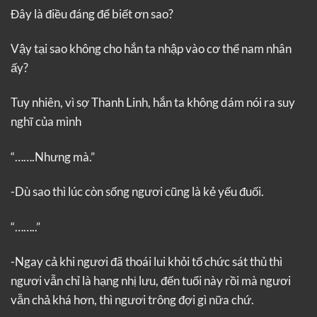
Đây là điều đáng để biết ơn sao?
Vậy tại sao không cho hắn ta nhập vào cơ thể nam nhân
ấy?
Tuy nhiên, vì sợ Thanh Linh, hắn ta không dám nói ra suy
nghĩ của mình
“…….Nhưng mà.”
-Dù sao thì lúc còn sống ngươi cũng là kẻ yếu đuối.
“……..”
-Ngay cả khi ngươi đã thoái lui khỏi tổ chức sát thủ thì
ngươi vẫn chỉ là hạng nhị lưu, đến tuổi này rồi mà ngươi
vẫn chả khá hơn, thì ngươi trông đợi gì nữa chứ.