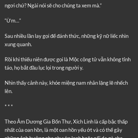
ngơi chứ? Ngài nói sẽ cho chúng ta xem mà.”
“Ừm…”
Sau nhiều lần lay gọi để đánh thức, những kỹ nữ liếc nhìn
xung quanh.
Rồi khi thiếu niên được gọi là Mộc công tử vẫn không tỉnh
táo, họ bắt đầu lục lọi trong người y.
Nhìn thấy cảnh này, khóe miệng nam nhân lặng lẽ nhếch
lên.
* * *
Theo Âm Dương Gia Bổn Thư, Xích Linh là cấp bậc thấp
nhất của oan hồn, là một oan hồn yếu ớt và có thể gây