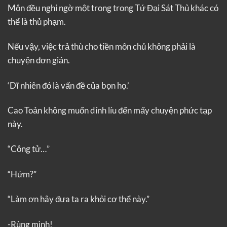
Môn đều nghi ngờ một trong trong Tứ Đại Sát Thủ khác có
thể là thủ phạm.
Nếu vậy, việc trả thù cho tiền môn chủ không phải là
chuyện đơn giản.
‘Dĩ nhiên đó là vấn đề của bọn họ.’
Cao Toản không muốn dính líu đến mấy chuyện phức tạp
này.
“Công tử…”
“Hửm?”
“Làm ơn hãy đưa ta ra khỏi cơ thể này.”
-Rùng mình!