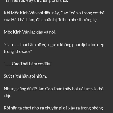
“Ta hiểu rồi. Vậy thì chúng ta đi thôi.”
Khi Mộc Kinh Vân nói điều này, Cao Toản ở trong cơ thể
của Hà Thải Lâm, đã chuẩn bị đi theo như thường lệ.
Mộc Kinh Vân lắc đầu và nói.
“Cao……Thải Lâm hộ vệ, ngươi không phải định dọn dẹp
trong kho sao?”
‘…….Cao Thải Lâm cơ đấy.’
Suýt tí thì hắn gọi nhầm.
Nhưng cũng đủ để làm Cao Toản thấy hơi uất ức và khó
chịu.
Rồi hắn ta chợt nhớ ra chuyện gì đã xảy ra trong phòng