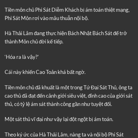
Tiền môn chủ Phi Sát Diễm Khách bị ám toán thiệt mạng,
Phi Sát Môn rơi vào mâu thuẫn nội bộ.
Hà Thải Lâm đang thực hiện Bách Nhật Bách Sát để trở
thành Môn chủ đời kế tiếp.
‘Hóa ra là vậy?’
Cái này khiến Cao Toản khá bất ngờ.
Tiền môn chủ đã khuất là một trong Tứ Đại Sát Thủ, ông ta
cao thủ đã đạt đến cảnh giới siêu việt, đỉnh cao của giới sát
thủ, có tỷ lệ ám sát thành công gần như tuyệt đối.
Một sát thủ vĩ đại như vậy lại đột ngột bị ám toán.
Theo ký ức của Hà Thải Lâm, nàng ta và nội bộ Phi Sát