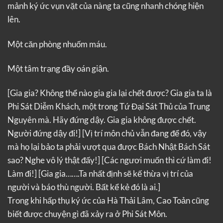
mảnh ký ức vụn vặt của nàng ta cũng nhanh chóng hiện
lên.
Một căn phòng nhuốm máu.
Một tâm trạng đầy oán giận.
[Gia gia? Không thể nào gia gia lại chết được? Gia gia ta là
Phi Sát Diễm Khách, một trong Tứ Đại Sát Thủ của Trung
Nguyên mà. Hãy đứng dậy. Gia gia không được chết.
Người đứng dậy đi!]
[Vị trí môn chủ vẫn đang để đó, vậy
mà họ lại bảo ta phải vượt qua được Bách Nhật Bách Sát
sao? Nghe vô lý thật đấy!]
[Các ngươi muốn thì cứ làm đi!
Làm đi!]
[Gia gia…….Ta nhất định sẽ kế thừa vị trí của
người và báo thù người. Bất kể kẻ đó là ai.]
Trong khi hấp thụ ký ức của Hà Thải Lâm, Cao Toản cũng
biết được chuyện gì đã xảy ra ở Phi Sát Môn.