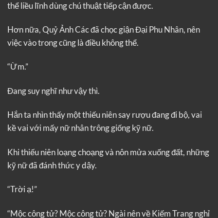
thể liều lĩnh dùng chú thuật tiếp cận được.
Hơn nữa, Quỷ Ảnh Các đã chọc giận Đại Phu Nhân, nên
việc vào trong cũng là điều không thể.
“Ừm.”
Đang suy nghĩ như vậy thì.
Hắn ta nhìn thấy một thiếu niên say rượu đang đi bộ, vai
kề vai với mấy nữ nhân trông giống kỹ nữ.
Khi thiếu niên loạng choạng và nôn mửa xuống đất, những
kỹ nữ đã đánh thức y dậy.
“Trời ạ!”
“Mộc công tử? Mộc công tử? Ngài nên về Kiếm Trang nghỉ