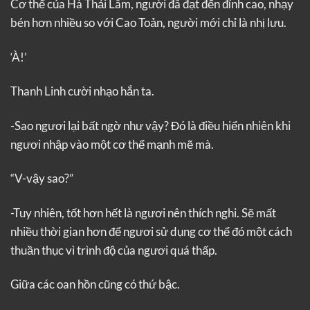
Cơ thể của Hà Thải Lâm, người đã đạt đến đỉnh cao, nhạy
bén hơn nhiều so với Cao Toản, người mới chỉ là nhị lưu.
‘À!’
Thanh Linh cười nhạo hắn ta.
-Sao ngươi lại bất ngờ như vậy? Đó là điều hiển nhiên khi
ngươi nhập vào một cơ thể mạnh mẽ mà.
“V-vậy sao?”
-Tuy nhiên, tốt hơn hết là ngươi nên thích nghi. Sẽ mất
nhiều thời gian hơn để ngươi sử dụng cơ thể đó một cách
thuần thục vì trình độ của ngươi quá thấp.
Giữa các oan hồn cũng có thứ bậc.