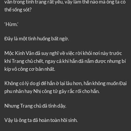
vẫn trong tình trạng rất yếu, vậy làm thế nào mà ông ta có
thể sống sót?
‘Hừm.’
Đây là một tình huống bất ngờ.
Mộc Kinh Vân đã suy nghĩ về việc rời khỏi nơi này trước
khi Trang chủ chết, ngay cả khi hắn đã nắm được nhưng bí
kíp võ công cơ bản nhất.
Không có lý do gì để hắn ờ lại lâu hơn, hắn không muốn Đại
phu nhân hay Nhị công tử gây rắc rối cho hắn.
Nhưng Trang chủ đã tỉnh dậy.
Vậy là ông ta đã hoàn toàn hồi sinh.