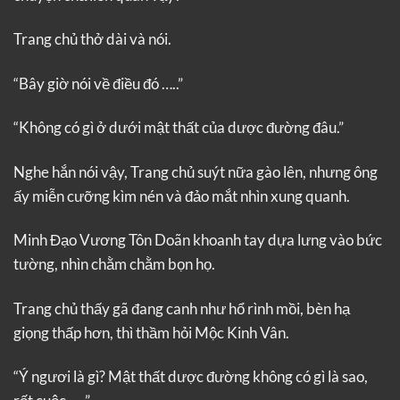
Trang chủ thở dài và nói.
“Bây giờ nói về điều đó …..”
“Không có gì ở dưới mật thất của dược đường đâu.”
Nghe hắn nói vậy, Trang chủ suýt nữa gào lên, nhưng ông
ấy miễn cưỡng kìm nén và đảo mắt nhìn xung quanh.
Minh Đạo Vương Tôn Doãn khoanh tay dựa lưng vào bức
tường, nhìn chằm chằm bọn họ.
Trang chủ thấy gã đang canh như hổ rình mồi, bèn hạ
giọng thấp hơn, thì thầm hỏi Mộc Kinh Vân.
“Ý ngươi là gì? Mật thất dược đường không có gì là sao,