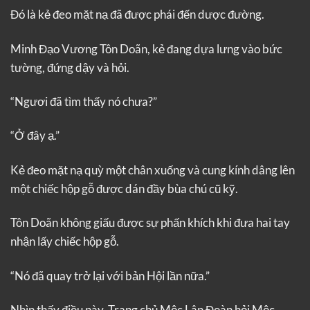
Đó là kẻ đeo mặt nạ đã được phái đến dược đường.
Minh Đạo Vương Tôn Doãn, kẻ đang dựa lưng vào bức
tường, đứng dậy và hỏi.
“Ngươi đã tìm thấy nó chưa?”
“Ở đây ạ.”
Kẻ đeo mặt nạ quỳ một chân xuống và cung kính dâng lên
một chiếc hộp gỗ được dán đầy bùa chú cũ kỹ.
Tôn Doãn không giấu được sự phấn khích khi đưa hai tay
nhận lấy chiếc hộp gỗ.
“Nó đã quay trở lại với bản Hội lần nữa.”
Nhìn thấy điều này, Trang chủ Mộc Lân Đoàn hỏi Mộc