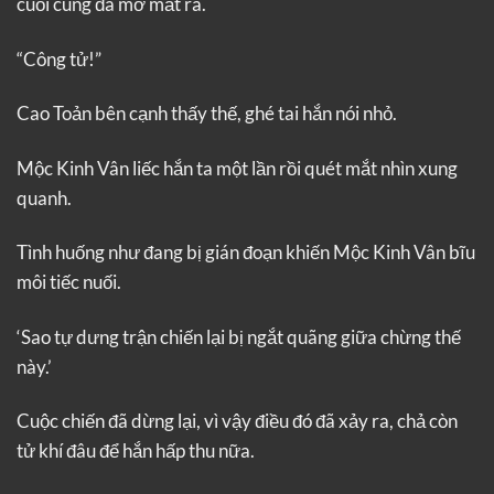
cuối cùng đã mở mắt ra.
“Công tử!”
Cao Toản bên cạnh thấy thế, ghé tai hắn nói nhỏ.
Mộc Kinh Vân liếc hắn ta một lần rồi quét mắt nhìn xung
quanh.
Tình huống như đang bị gián đoạn khiến Mộc Kinh Vân bĩu
môi tiếc nuối.
‘Sao tự dưng trận chiến lại bị ngắt quãng giữa chừng thế
này.’
Cuộc chiến đã dừng lại, vì vậy điều đó đã xảy ra, chả còn
tử khí đâu để hắn hấp thu nữa.