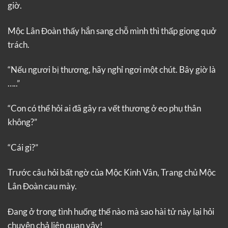
giờ.
Mộc Lân Đoàn thấy hắn sang chỗ mình thì thấp giọng quở
trách.
“Nếu ngươi bị thương, hãy nghỉ ngơi một chút. Bây giờ là
…..”
“Con có thể hỏi ai đã gây ra vết thương ở eo phụ thân
không?”
“Cái gì?”
Trước câu hỏi bất ngờ của Mộc Kinh Vân, Trang chủ Mộc
Lân Đoàn cau mày.
Đang ở trong tình huống thế nào mà sao hài tử này lại hỏi
chuyện chả liên quan vậy!