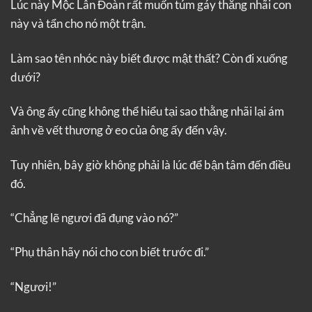
Lúc này Mộc Lân Đoàn rất muốn túm gáy thằng nhãi con
này và tẩn cho nó một trận.
Làm sao tên nhóc này biết được mật thất? Còn đi xuống
dưới?
Và ông ấy cũng không thể hiểu tại sao thằng nhãi lại ám
ảnh về vết thương ở eo của ông ấy đến vậy.
Tuy nhiên, bây giờ không phải là lúc để bận tâm đến điều
đó.
“Chẳng lẽ ngươi đã đụng vào nó?”
“Phụ thân hãy nói cho con biết trước đi.”
“Ngươi!”