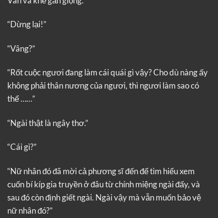
Vân và khẽ gằn giọng.
“Dừng lại!”
“Vâng?”
“Rốt cuộc ngươi đang làm cái quái gì vậy? Cho dù nàng ấy
không phải thân nương của ngươi, thì ngươi làm sao có
thể ……”
“Ngài thật là ngây thơ.”
“Cái gì?”
“Nữ nhân đó đã mời cả phương sĩ đến để tìm hiểu xem
cuốn bí kíp gia truyền ở đâu từ chính miệng ngài đấy, và
sau đó còn định giết ngài. Ngài vậy mà vẫn muốn bảo vệ
nữ nhân đó?”