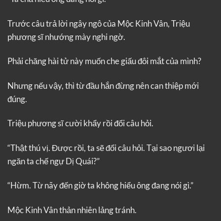
Trước câu trả lời ngây ngô của Mộc Kinh Vân, Triệu
phương sĩ nhướng mày nghi ngờ.
Phải chăng hài tử này muốn che giấu đôi mắt của mình?
Nhưng nếu vậy, thì từ đầu hắn đừng nên can thiệp mới
đúng.
Triệu phương sĩ cười khẩy rồi đổi câu hỏi.
“Thật thú vị. Được rồi, ta sẽ đổi câu hỏi. Tại sao ngươi lại
ngăn ta chế ngự Dị Quái?”
“Hừm. Từ nãy đến giờ ta không hiểu ông đang nói gì.”
Mộc Kinh Vân thản nhiên lảng tránh.