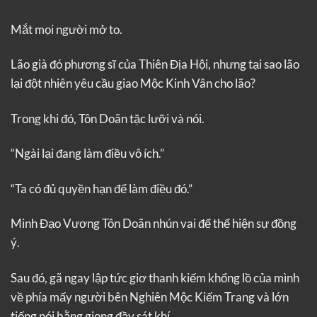
Mắt mọi người mở to.
Lão già đó phương sĩ của Thiên Địa Hội, nhưng tại sao lão
lại đột nhiên yêu cầu giao Mộc Kinh Vân cho lão?
Trong khi đó, Tôn Doãn tặc lưỡi và nói.
“Ngài lại đang làm điều vô ích.”
“Ta có đủ quyền hạn để làm điều đó.”
Minh Đạo Vương Tôn Doãn nhún vai để thể hiện sự đồng
ý.
Sau đó, gã ngay lập tức giơ thanh kiếm khổng lồ của mình
về phía mấy người bên Nghiên Mộc Kiếm Trang và lớn
tiếng nói bằng giọng đầy sát khí.