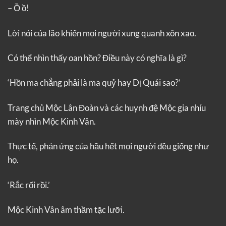
– Ồ ồ!
Lời nói của lão khiến mọi người xung quanh xôn xao.
Có thể nhìn thấy oan hồn? Điều này có nghĩa là gì?
‘Hồn ma chẳng phải là ma quỷ hay Dị Quái sao?’
Trang chủ Mộc Lân Đoàn và các huynh đệ Mộc gia nhíu
mày nhìn Mộc Kinh Vân.
Thực tế, phản ứng của hầu hết mọi người đều giống như
họ.
‘Rắc rối rồi.’
Mộc Kinh Vân âm thầm tặc lưỡi.