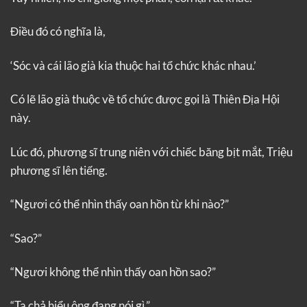
Điều đó có nghĩa là,
‘Sóc và cái lão già kia thuộc hai tổ chức khác nhau.’
Có lẽ lão già thuộc về tổ chức được gọi là Thiên Địa Hội
này.
Lúc đó, phương sĩ trung niên với chiếc băng bịt mắt, Triệu
phương sĩ lên tiếng.
“Ngươi có thể nhìn thấy oan hồn từ khi nào?”
“Sao?”
“Ngươi không thể nhìn thấy oan hồn sao?”
“Ta chả hiểu ông đang nói gì.”