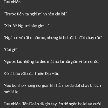
Tuy nhiên,
“Trước tiên, ta nghĩ mình nên xin lỗi.”
“Xin lỗi? Ngươi bây giờ…..”
“Ngài có vẻ rất muốn nó, nhưng bí tịch đã bị đốt cháy rồi.”
“Cái gì?”
Ngược lại, những kẻ đeo mặt nạ lại nổi giận vì lời nói đó.
Đó là báu vật của Thiên Địa Hội.
Nếu bọn họ không nổi giận khi hắn nói đã đốt cháy bí tịch
mới là lạ.
Tuy nhiên, Tôn Doãn đã giơ tay lên để ngăn họ lại và cười