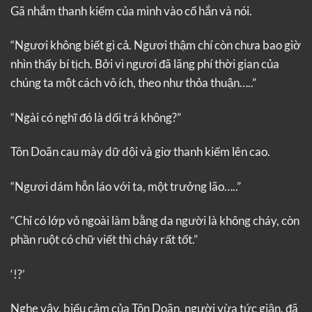
Gã nhắm thanh kiếm của mình vào cổ hắn và nói.
“Ngươi không biết gì cả. Ngươi thậm chí còn chưa bao giờ
nhìn thấy bí tịch. Bởi vì ngươi đã lãng phí thời gian của
chúng ta một cách vô ích, theo như thỏa thuận…..”
“Ngài có nghĩ đó là dối trá không?”
Tôn Doãn cau mày dữ dội và giơ thanh kiếm lên cao.
“Ngươi dám hỗn láo với ta, một trưởng lão…..”
“Chỉ có lớp vỏ ngoài làm bằng da người là không cháy, còn
phần ruột có chữ viết thì cháy rất tốt.”
‘!?’
Nghe vậy, biểu cảm của Tôn Doãn, người vừa tức giận, đã