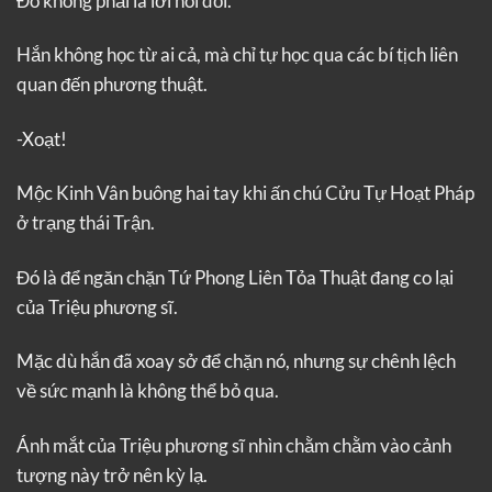
Đó không phải là lời nói dối.
Hắn không học từ ai cả, mà chỉ tự học qua các bí tịch liên
quan đến phương thuật.
-Xoạt!
Mộc Kinh Vân buông hai tay khi ấn chú Cửu Tự Hoạt Pháp
ở trạng thái Trận.
Đó là để ngăn chặn Tứ Phong Liên Tỏa Thuật đang co lại
của Triệu phương sĩ.
Mặc dù hắn đã xoay sở để chặn nó, nhưng sự chênh lệch
về sức mạnh là không thể bỏ qua.
Ánh mắt của Triệu phương sĩ nhìn chằm chằm vào cảnh
tượng này trở nên kỳ lạ.