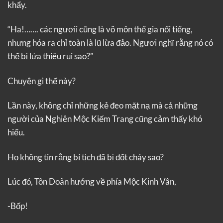
khẩy.
“Ha!……. các ngươii cũng là võ môn thế gia nổi tiếng,
nhưng hóa ra chỉ toàn là lũ lừa đảo. Ngươi nghĩ rằng nó có
thể bị lửa thiêu rụi sao?”
Chuyện gì thế này?
Lần này, không chỉ những kẻ đeo mặt nạ mà cả những
người của Nghiên Mộc Kiếm Trang cũng cảm thấy khó
hiểu.
Họ không tin rằng bí tịch đã bị đốt cháy sao?
Lúc đó, Tôn Doãn hướng về phía Mộc Kinh Vân,
-Bốp!