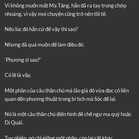
Vì không muốn mất Ma Tăng, hắn đã ra tay trong chớp
nhoáng, vì vậy mọi chuyện cũng trở nên tồi tệ.
Nếu lúc đó hắn cứ để vậy thì sao?
Nhưng đã quá muộn để làm điều đó.
‘Phương sĩ sao?’
Có lẽ là vậy.
Một phần của câu thần chú mà lão già đó vừa đọc có liên
quan đến phương thuật trong bí tịch mà Sóc để lại.
Nó là một câu thần chú điển hình để chế ngự ma quỷ hoặc
Dị Quái.
Tuy nhiên, nó chỉ giống một phần, còn lại rất khác.