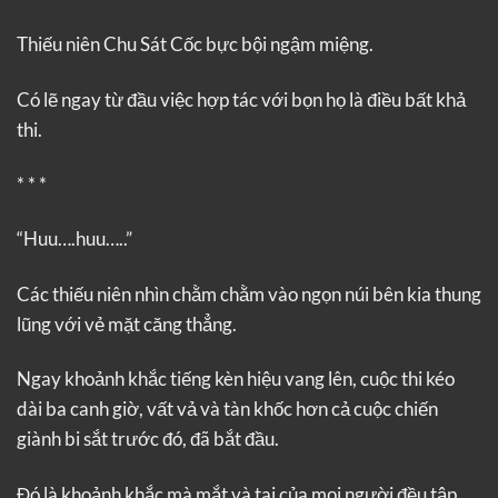
Thiếu niên Chu Sát Cốc bực bội ngậm miệng.
Có lẽ ngay từ đầu việc hợp tác với bọn họ là điều bất khả
thi.
* * *
“Huu….huu…..”
Các thiếu niên nhìn chằm chằm vào ngọn núi bên kia thung
lũng với vẻ mặt căng thẳng.
Ngay khoảnh khắc tiếng kèn hiệu vang lên, cuộc thi kéo
dài ba canh giờ, vất vả và tàn khốc hơn cả cuộc chiến
giành bi sắt trước đó, đã bắt đầu.
Đó là khoảnh khắc mà mắt và tai của mọi người đều tập