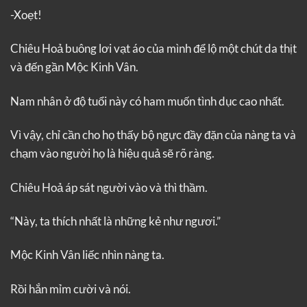
-Xoẹt!
Chiêu Hoả buông lơi vạt áo của mình để lộ một chút da thịt
và đến gần Mộc Kinh Vân.
Nam nhân ở độ tuổi này có ham muốn tình dục cao nhất.
Vì vậy, chỉ cần cho họ thấy bộ ngực đầy đặn của nàng ta và
chạm vào người họ là hiệu quả sẽ rõ ràng.
Chiêu Hoả áp sát người vào và thì thầm.
“Này, ta thích nhất là những kẻ như ngươi.”
Mộc Kinh Vân liếc nhìn nàng ta.
Rồi hắn mỉm cười và nói.