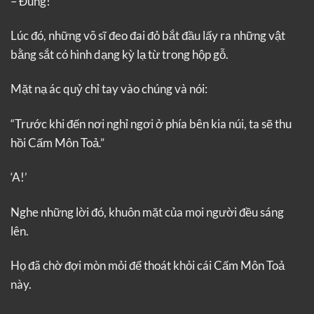
– Đùng!
Lúc đó, những võ sĩ đeo đai đỏ bắt đầu lấy ra những vật
bằng sắt có hình dạng kỳ lạ từ trong hộp gỗ.
Mặt nạ ác quỷ chỉ tay vào chúng và nói:
“Trước khi đến nơi nghỉ ngơi ở phía bên kia núi, ta sẽ thu
hồi Cấm Môn Toả.”
‘A!’
Nghe những lời đó, khuôn mặt của mọi người đều sáng
lên.
Họ đã chờ đợi mòn mỏi để thoát khỏi cái Cấm Môn Toả
này.