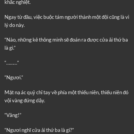
khắc nghiệt.
Ngay từ đầu, việc buộc tám người thành một đội cũng là vì
lý do này.
“Nào, những kẻ thông minh sẽ đoán ra được cửa ải thứ ba
là gì.”
“………”
“Ngươi.”
Mặt nạ ác quỷ chỉ tay về phía một thiếu niên, thiếu niên đó
vội vàng đứng dậy.
“Vâng!”
“Ngươi nghĩ cửa ải thứ ba là gì?”