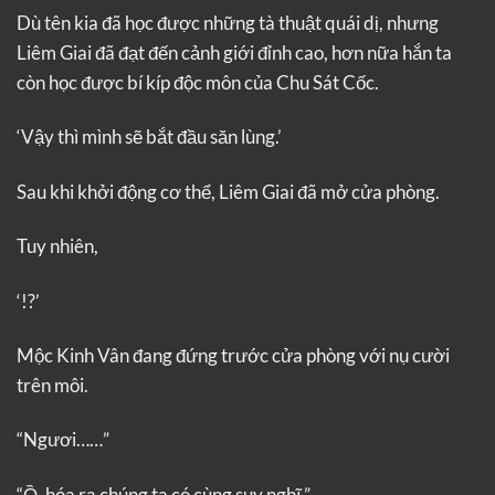
Dù tên kia đã học được những tà thuật quái dị, nhưng
Liêm Giai đã đạt đến cảnh giới đỉnh cao, hơn nữa hắn ta
còn học được bí kíp độc môn của Chu Sát Cốc.
‘Vậy thì mình sẽ bắt đầu săn lùng.’
Sau khi khởi động cơ thể, Liêm Giai đã mở cửa phòng.
Tuy nhiên,
‘!?’
Mộc Kinh Vân đang đứng trước cửa phòng với nụ cười
trên môi.
“Ngươi……”
“Ồ, hóa ra chúng ta có cùng suy nghĩ.”