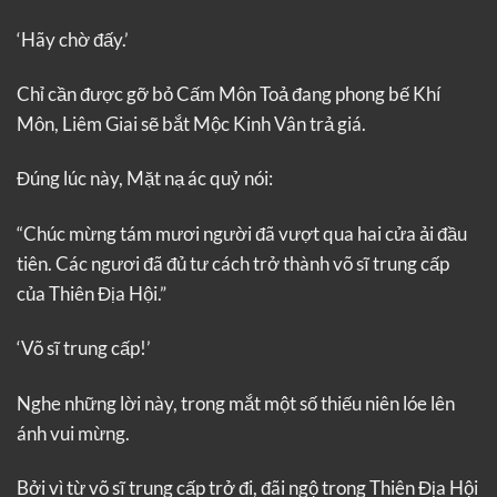
‘Hãy chờ đấy.’
Chỉ cần được gỡ bỏ Cấm Môn Toả đang phong bế Khí
Môn, Liêm Giai sẽ bắt Mộc Kinh Vân trả giá.
Đúng lúc này, Mặt nạ ác quỷ nói:
“Chúc mừng tám mươi người đã vượt qua hai cửa ải đầu
tiên. Các ngươi đã đủ tư cách trở thành võ sĩ trung cấp
của Thiên Địa Hội.”
‘Võ sĩ trung cấp!’
Nghe những lời này, trong mắt một số thiếu niên lóe lên
ánh vui mừng.
Bởi vì từ võ sĩ trung cấp trở đi, đãi ngộ trong Thiên Địa Hội