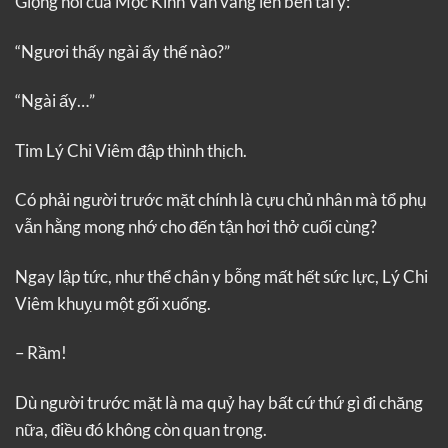
Giọng nói của Mộc Kinh Vân vang lên bên tai y:
“Ngươi thấy ngài ấy thế nào?”
“Ngài ấy…”
Tim Lý Chi Viêm đập thình thịch.
Có phải người trước mặt chính là cựu chủ nhân mà tổ phụ
vẫn hằng mong nhớ cho đến tận hơi thở cuối cùng?
Ngay lập tức, như thể chân y bỗng mất hết sức lực, Lý Chi
Viêm khuỵu một gối xuống.
– Rầm!
Dù người trước mặt là ma quỷ hay bất cứ thứ gì đi chăng
nữa, điều đó không còn quan trọng.