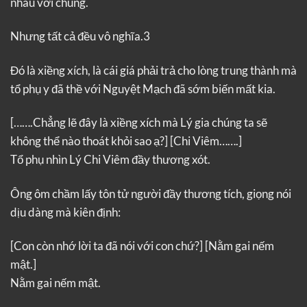
nhau với chúng.
Nhưng tất cả đều vô nghĩa.3
Đó là xiềng xích, là cái giá phải trả cho lòng trung thành mà
tổ phụ y đã thề với Nguyệt Mạch đã sớm biến mất kia.
[…….Chẳng lẽ đây là xiềng xích mà Lý gia chúng ta sẽ
không thể nào thoát khỏi sao ạ?]
[Chi Viêm…….]
Tổ phụ nhìn Lý Chi Viêm đầy thương xót.
Ông ôm chầm lấy tôn tử người đầy thương tích, giọng nói
dịu dàng mà kiên định:
[Con còn nhớ lời ta đã nói với con chứ?]
[Nằm gai nếm
mật.]
Nằm gai nếm mật.