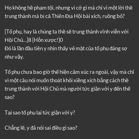
Họ không hề phạm tội, nhưng vì cớ gì mà chỉ vì một lời thề
trung thành mà bị cả Thiên Địa Hội bài xích, ruồng bỏ?
[Tổ phụ, hay là chúng ta thề sẽ trung thành vĩnh viễn với
Hội Chủ…]8
[Hỗn xược!]0
Đó là lần đầu tiên y nhìn thấy vẻ mặt của tổ phụ đáng sợ
như vậy.
Tổ phụ chưa bao giờ thể hiện cảm xúc ra ngoài, vậy mà chỉ
vì một câu nói muốn thoát khỏi xiềng xích bằng cách thề
trung thành với Hội Chủ mà người tức giận với y đến thế
sao?
Tại sao tổ phụ lại tức giận với y?
Chẳng lẽ, y đã nói sai điều gì sao?