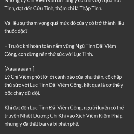
Nhưng Lý Chi Viêm vẫn tin rằng y có thể vượt qua Bát
Tinh, đạt đến Cửu Tinh, thậm chí là Thập Tinh.
Và liệu sự tham vọng quá mức đó của y có trở thành liều
thuốc độc?
– Trước khi hoàn toàn nắm vững Ngũ Tinh Đãi Viêm
Công, con đừng nên thử sức với Lục Tinh.
[Áaaaaaaah!]
Lý Chi Viêm phớt lờ lời cảnh báo của phụ thân, cố chấp
thử sức với Lục Tinh Đãi Viêm Công, kết quả là cơ thể y
bốc cháy dữ dội.
Khi đạt đến Lục Tinh Đãi Viêm Công, người luyện có thể
truyền Nhiệt Dương Chi Khí vào Xích Viêm Kiếm Pháp,
nhưng y đã thất bại và bị phản phệ.