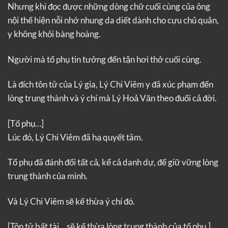
Nhưng khi đọc được những dòng chữ cuối cùng của ông
nội thể hiện nỗi nhớ nhung da diết dành cho cựu chủ quân,
y không khỏi bàng hoàng.
Người mà tổ phụ tin tưởng đến tận hơi thở cuối cùng.
Là đích tôn tử của Lý gia, Lý Chi Viêm y đã xúc phạm đến
lòng trung thành và ý chí mà Lý Hoả Văn theo đuổi cả đời.
[Tổ phụ…]
Lúc đó, Lý Chi Viêm đã hạ quyết tâm.
Tổ phụ đã đánh đổi tất cả, kể cả danh dự, để giữ vững lòng
trung thành của mình.
Và Lý Chi Viêm sẽ kế thừa ý chí đó.
[Tôn tử bất tài… sẽ kế thừa lòng trung thành của tổ phụ.]