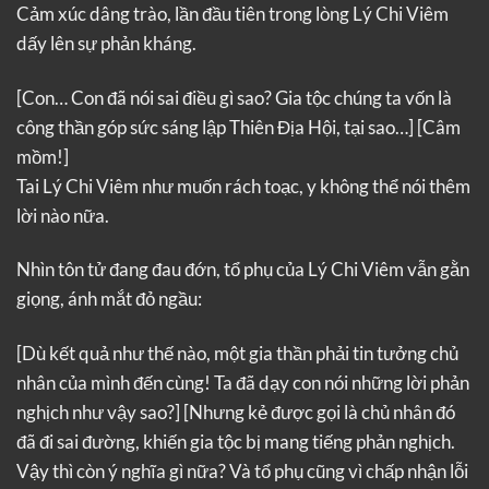
Cảm xúc dâng trào, lần đầu tiên trong lòng Lý Chi Viêm
dấy lên sự phản kháng.
[Con… Con đã nói sai điều gì sao? Gia tộc chúng ta vốn là
công thần góp sức sáng lập Thiên Địa Hội, tại sao…]
[Câm
mồm!]
Tai Lý Chi Viêm như muốn rách toạc, y không thể nói thêm
lời nào nữa.
Nhìn tôn tử đang đau đớn, tổ phụ của Lý Chi Viêm vẫn gằn
giọng, ánh mắt đỏ ngầu:
[Dù kết quả như thế nào, một gia thần phải tin tưởng chủ
nhân của mình đến cùng! Ta đã dạy con nói những lời phản
nghịch như vậy sao?]
[Nhưng kẻ được gọi là chủ nhân đó
đã đi sai đường, khiến gia tộc bị mang tiếng phản nghịch.
Vậy thì còn ý nghĩa gì nữa? Và tổ phụ cũng vì chấp nhận lỗi