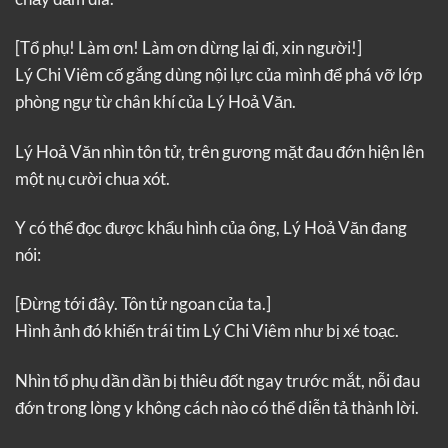
[Tổ phụ! Làm ơn! Làm ơn dừng lại đi, xin người!]
Lý Chi Viêm cố gắng dùng nội lực của mình để phá vỡ lớp
phòng ngự từ chân khí của Lý Hoả Văn.
Lý Hoả Văn nhìn tôn tử, trên gương mặt đau đớn hiện lên
một nụ cười chua xót.
Y có thể đọc được khẩu hình của ông, Lý Hoả Văn đang
nói:
[Đừng tới đây. Tôn tử ngoan của ta.]
Hình ảnh đó khiến trái tim Lý Chi Viêm như bị xé toạc.
Nhìn tổ phụ dần dần bị thiêu đốt ngay trước mắt, nỗi đau
đớn trong lòng y không cách nào có thể diễn tả thành lời.