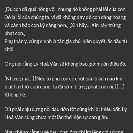
[Dù con đã quá nóng vội. nhưng đó không phải lỗi của con.
Đó là lỗi của chúng ta, vì đã không dạy dỗ con đàng hoàng
và cảnh báo con kỹ càng hơn.]
[Xin hãy… Xin hãy trừng
phạt con.]
Phụ thân y, cũng chính là tân gia chủ, kiên quyết lắc đầu từ
chối.
Ông nói rằng Lý Hoả Văn sẽ không bao giờ muốn điều đó.
[Nhưng mà…]
[Nếu tổ phụ con có chút oán trách nào khi
trút hơi thở cuối cùng, ta đã sớm trừng phạt con rồi.]
[….]
Không hề.
Dù phải chịu đựng nỗi đau đớn tột cùng khi bị thiêu đốt, Lý
Hoả Văn cũng chưa một lần thể hiện sự oán giận.
Như thể sợ rằng y sẽ đau lòng, ông chỉ im lặng chịu đựng