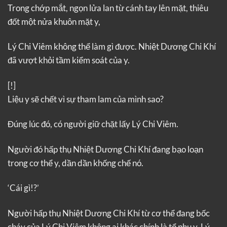
Trong chớp mắt, ngọn lửa lan từ cánh tay lên mặt, thiêu
đốt một nửa khuôn mặt y,
Lý Chi Viêm không thể làm gì được. Nhiệt Dương Chi Khí
đã vượt khỏi tầm kiểm soát của y.
[!]
Liệu y sẽ chết vì sự tham lam của mình sao?
Đúng lúc đó, có người giữ chặt lấy Lý Chi Viêm.
Người đó hấp thụ Nhiệt Dương Chi Khí đang bạo loạn
trong cơ thể y, dần dần khống chế nó.
‘Cái gì!?’
Người hấp thụ Nhiệt Dương Chi Khí từ cơ thể đang bốc
cháy của Lý Chi Viêm không ai khác chính là tổ phụ y, Lý