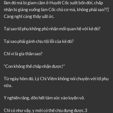
lầm đó mà bị giam cầm ở Huyết Cốc suốt bốn đời, chấp
nhận bị giáng xuống làm Cốc chủ cơ mà, không phải sao??]
Càng nghĩ càng thấy uất ức.
Tại sao tổ phụ không phủ nhận mối quan hệ với kẻ đó?
Tại sao phải gánh chịu tội lỗi của kẻ đó?
Chỉ vì là gia thần sao?
“Con không thể chấp nhận được!”
Từ ngày hôm đó, Lý Chi Viêm không nói chuyện với tổ phụ
nữa.
Y nghiến răng, dồn hết tâm sức vào luyện võ.
Chỉ có như vậy, y mới có thể chịu đựng được.3