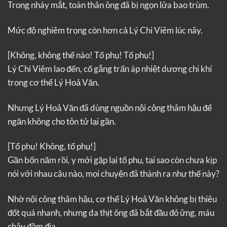
Trong nháy mắt, toàn thân ông đã bị ngọn lửa bao trùm.
Mức độ nghiêm trọng còn hơn cả Lý Chi Viêm lúc nãy.
[Không, không thể nào! Tổ phụ! Tổ phụ!]
Lý Chi Viêm lao đến, cố gắng trấn áp nhiệt dương chi khí
trong cơ thể Lý Hoả Văn.
Nhưng Lý Hoả Văn đã dùng nguồn nội công thâm hậu để
ngăn không cho tôn tử lại gần.
[Tổ phụ! Không, tổ phụ!]
Gần bốn năm rồi, y mới gặp lại tổ phụ, tại sao còn chưa kịp
nói với nhau câu nào, mọi chuyện đã thành ra như thế này?
Nhờ nội công thâm hậu, cơ thể Lý Hoả Văn không bị thiêu
đốt quá nhanh, nhưng da thịt ông đã bắt đầu đỏ ửng, máu
chảy đầm đìa.