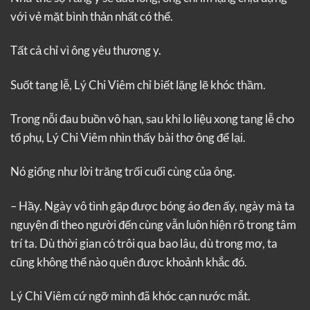
với vẻ mặt bình thản nhất có thể.
Tất cả chỉ vì ông yêu thương y.
Suốt tang lễ, Lý Chi Viêm chỉ biết lặng lẽ khóc thầm.
Trong nỗi đau buồn vô hạn, sau khi lo liệu xong tang lễ cho
tổ phụ, Lý Chi Viêm nhìn thấy bài thơ ông để lại.
Nó giống như lời trăng trối cuối cùng của ông.
– Hầy. Ngày vô tình gặp được bóng áo đen ấy, ngày mà ta
nguyện đi theo người đến cùng vẫn luôn hiện rõ trong tâm
trí ta. Dù thời gian có trôi qua bao lâu, dù trong mơ, ta
cũng không thể nào quên được khoảnh khắc đó.
Lý Chi Viêm cứ ngỡ mình đã khóc cạn nước mắt.