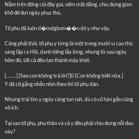
Nằm trên đống củi đầy gai, nếm mật đắng, chịu đựng gian
khổ để đợi ngày phục thù.
Tổ phụ đã luôn d�mdgbsm��n dò y như vậy.
Cũng phải thôi, tổ phụ y từng là một trong mười vị cao thủ
sáng lập ra Hội, danh tiếng lẫy lừng, nhưng từ sau ngày
hôm đó, tất cả đều tan thành mây khói.
[……..]
[Sao con không trả lời?]0
[Con không biết nữa.]
Y đã cố gắng nhẫn nhịn theo lời tổ phụ dặn.
Nhưng trái tim y ngày càng tan nát, dù có cố hàn gắn cũng
vô ích.
Tại sao tổ phụ, phụ thân và cả y đều phải chịu đựng nỗi đau
này?