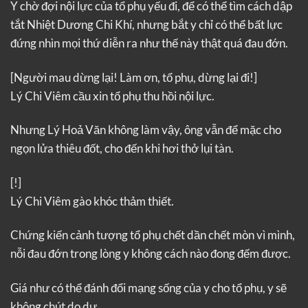
Y chờ đợi nội lực của tổ phụ yếu đi, để có thể tìm cách dập
tắt Nhiệt Dương Chi Khí, nhưng bắt y chỉ có thể bất lực
đứng nhìn mọi thứ diễn ra như thế này thật quá đau đớn.
[Người mau dừng lại! Làm ơn, tổ phụ, dừng lại đi!]
Lý Chi Viêm cầu xin tổ phụ thu hồi nội lực.
Nhưng Lý Hoả Văn không làm vậy, ông vẫn để mặc cho
ngọn lửa thiêu đốt, cho đến khi hơi thở lụi tàn.
[!]
Lý Chi Viêm gào khóc thảm thiết.
Chứng kiến ​​cảnh tượng tổ phụ chết dần chết mòn vì mình,
nỗi đau đớn trong lòng y không cách nào đong đếm được.
Giá như có thể đánh đổi mạng sống của y cho tổ phụ, y sẽ
không chút do dự.