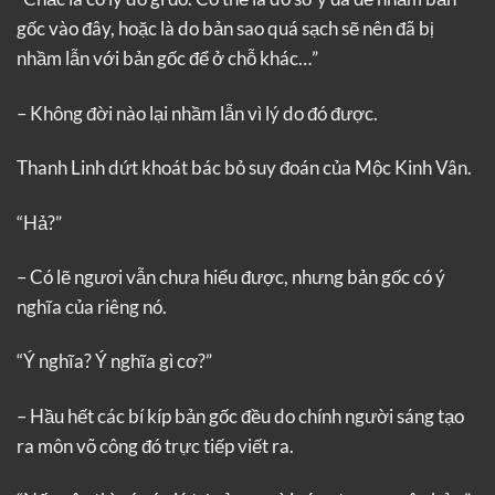
gốc vào đây, hoặc là do bản sao quá sạch sẽ nên đã bị
nhầm lẫn với bản gốc để ở chỗ khác…”
– Không đời nào lại nhầm lẫn vì lý do đó được.
Thanh Linh dứt khoát bác bỏ suy đoán của Mộc Kinh Vân.
“Hả?”
– Có lẽ ngươi vẫn chưa hiểu được, nhưng bản gốc có ý
nghĩa của riêng nó.
“Ý nghĩa? Ý nghĩa gì cơ?”
– Hầu hết các bí kíp bản gốc đều do chính người sáng tạo
ra môn võ công đó trực tiếp viết ra.