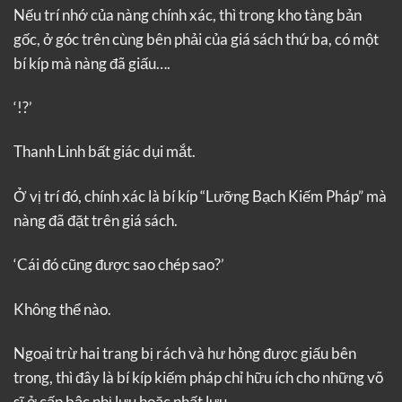
Nếu trí nhớ của nàng chính xác, thì trong kho tàng bản
gốc, ở góc trên cùng bên phải của giá sách thứ ba, có một
bí kíp mà nàng đã giấu….
‘!?’
Thanh Linh bất giác dụi mắt.
Ở vị trí đó, chính xác là bí kíp “Lưỡng Bạch Kiếm Pháp” mà
nàng đã đặt trên giá sách.
‘Cái đó cũng được sao chép sao?’
Không thể nào.
Ngoại trừ hai trang bị rách và hư hỏng được giấu bên
trong, thì đây là bí kíp kiếm pháp chỉ hữu ích cho những võ
sĩ ở cấp bậc nhị lưu hoặc nhất lưu.