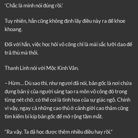
‘Chắc là mình nói đúng rồi.’
Tuy nhiên, hắn cũng không định lấy điều này ra để khoe
khoang.
Đối với hắn, việc học hỏi võ công chỉ là mài sắc lưỡi dao để
trả thù mà thôi.
Thanh Linh nói với Mộc Kinh Vân.
– Hừm… Dù sao thì, như ngươi đã nói, bản gốc là nơi chứa
đựng bản ý của người sáng tạo ra môn võ công đó trong
từng nét chữ, có thể coi là tinh hoa của sự giác ngộ. Chính
vì vậy, ngay cả những cao thủ ở cảnh giới cao thâm cũng
tìm kiếm bí kíp bản gốc để mở rộng tầm mắt.
“Ra vậy. Ta đã học được thêm nhiều điều hay rồi.”