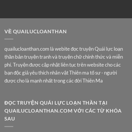
VỀ QUAILUCLOANTHAN
quailucloanthan.com
là webite đọc truyện Quái lực loạn
thần bản truyện tranh và truyện chữ chính thức và miễn
phí. Truyện được cập nhật liên tục trên website cho các
bạn độc giả yêu thích nhân vật Thiên ma tổ sư - người
được cho là mạnh nhất trong các đời Thiên Ma
ĐỌC TRUYỆN QUÁI LỰC LOẠN THẦN TẠI
QUAILUCLOANTHAN.COM VỚI CÁC TỪ KHÓA
SAU