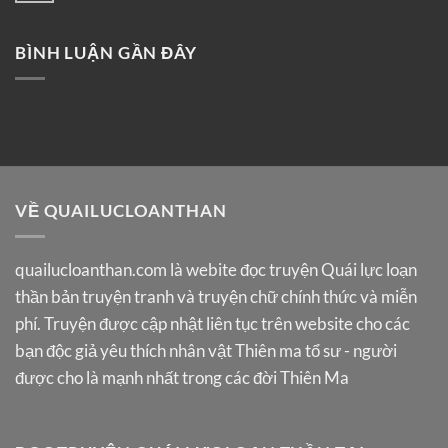
BÌNH LUẬN GẦN ĐÂY
VỀ QUAILUCLOANTHAN
quailucloanthan.com
là webite đọc truyện Quái lực loạn
thần bản truyện tranh và truyện chữ chính thức và miễn
phí. Truyện được cập nhật liên tục trên website cho các
bạn độc giả yêu thích nhân vật Thiên ma tổ sư - người
được cho là mạnh nhất trong các đời Thiên Ma