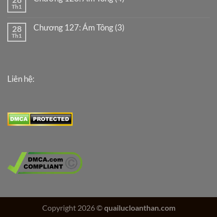
Th1
Chương 127: Ám Tông (3)
28
Th1
Liên hệ:
Copyright 2026 ©
quailucloanthan.com