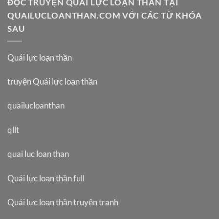
ĐỌC TRUYỆN QUÁI LỰC LOẠN THẦN TẠI
QUAILUCLOANTHAN.COM VỚI CÁC TỪ KHÓA
SAU
Quái lực loạn thần
truyện Quái lực loạn thần
quailucloanthan
qllt
quai luc loan than
Quái lực loạn thần full
Quái lực loạn thần truyện tranh