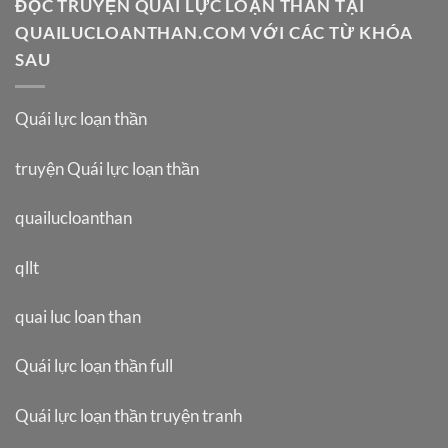
ĐỌC TRUYỆN QUÁI LỰC LOẠN THẦN TẠI
QUAILUCLOANTHAN.COM VỚI CÁC TỪ KHÓA
SAU
Quái lực loạn thần
truyện Quái lực loạn thần
quailucloanthan
qllt
quai luc loan than
Quái lực loạn thần full
Quái lực loạn thần truyện tranh