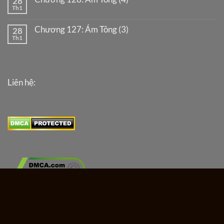
28
Th1
Chương 127: Ám Tông (3)
28
Th1
Liên hệ:
Copyright 2026 ©
quailucloanthan.com