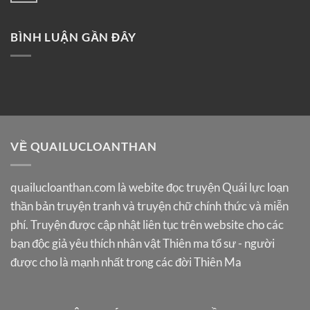
BÌNH LUẬN GẦN ĐÂY
VỀ QUAILUCLOANTHAN
quailucloanthan.com
là webite đọc truyện Quái lực loạn
thần bản truyện tranh và truyện chữ chính thức và miễn
phí. Truyện được cập nhật liên tục trên website cho các
bạn độc giả yêu thích nhân vật Thiên ma tổ sư - người
được cho là mạnh nhất trong các đời Thiên Ma