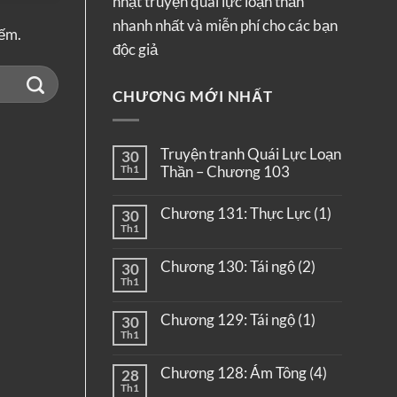
nhật truyện quái lực loạn thần
nhanh nhất và miễn phí cho các bạn
iếm.
độc giả
CHƯƠNG MỚI NHẤT
Truyện tranh Quái Lực Loạn
30
Th1
Thần – Chương 103
Chương 131: Thực Lực (1)
30
Th1
Chương 130: Tái ngộ (2)
30
Th1
Chương 129: Tái ngộ (1)
30
Th1
Chương 128: Ám Tông (4)
28
Th1