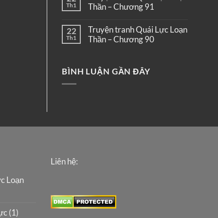
Th1
Thần – Chương 91
Truyện tranh Quái Lực Loạn
22
Th1
Thần – Chương 90
BÌNH LUẬN GẦN ĐÂY
Liên hệ:
ực Loạn
c (1)