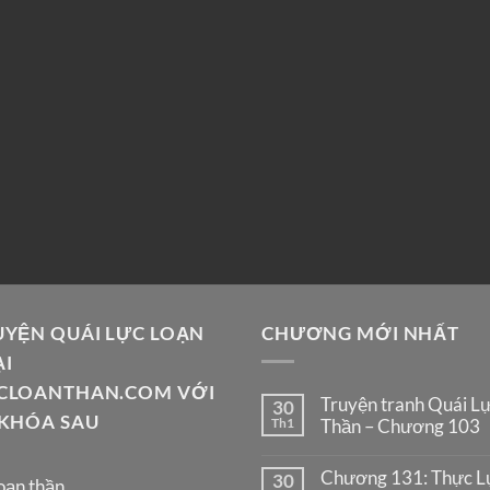
UYỆN QUÁI LỰC LOẠN
CHƯƠNG MỚI NHẤT
ẠI
CLOANTHAN.COM VỚI
Truyện tranh Quái L
30
 KHÓA SAU
Th1
Thần – Chương 103
Chương 131: Thực Lự
30
oạn thần