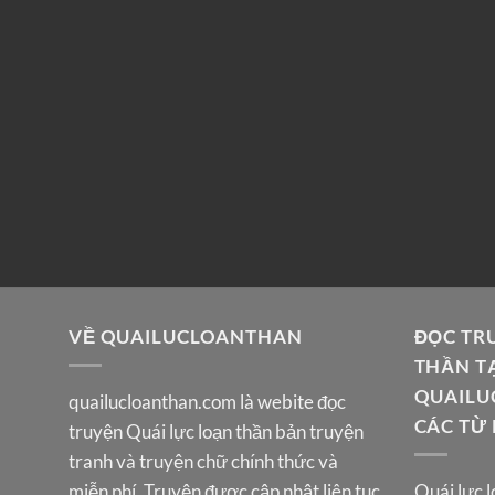
VỀ QUAILUCLOANTHAN
ĐỌC TR
THẦN T
QUAILU
quailucloanthan.com
là webite đọc
CÁC TỪ
truyện Quái lực loạn thần bản truyện
tranh và truyện chữ chính thức và
miễn phí. Truyện được cập nhật liên tục
Quái lực l