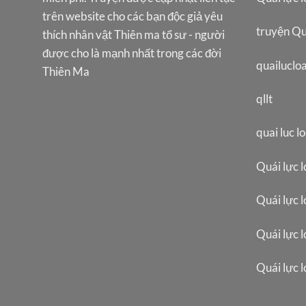
trên website cho các bạn độc giả yêu
truyện Qu
thích nhân vật Thiên ma tổ sư - người
được cho là mạnh nhất trong các đời
quailuclo
Thiên Ma
qllt
quai luc l
Quái lực l
Quái lực l
Quái lực l
Quái lực 