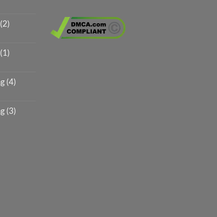
(2)
(1)
g (4)
g (3)