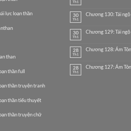
Th1
ái lực loạn thần
Chương 130: Tái ngộ 
30
Th1
anthan
Chương 129: Tái ngộ 
30
Th1
Chương 128: Ám Tôn
28
Th1
oan than
Chương 127: Ám Tôn
28
oạn thần full
Th1
oạn thần truyện tranh
oạn thần tiểu thuyết
loạn thần truyện chữ