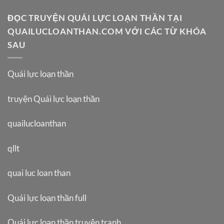
ĐỌC TRUYỆN QUÁI LỰC LOẠN THẦN TẠI
QUAILUCLOANTHAN.COM VỚI CÁC TỪ KHÓA
SAU
Quái lực loạn thần
truyện Quái lực loạn thần
quailucloanthan
qllt
quai luc loan than
Quái lực loạn thần full
Quái lực loạn thần truyện tranh