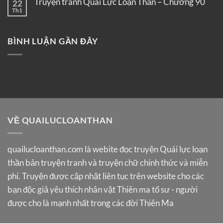
Truyện tranh Quái Lực Loạn Thần – Chương 90
22
Th1
BÌNH LUẬN GẦN ĐÂY
VỀ QUAILUCLOANTHAN
quailucloanthan.com
là webite đọc truyện Quái lực loạn
thần bản truyện tranh và truyện chữ chính thức và miễn
phí. Truyện được cập nhật liên tục trên website cho các
bạn độc giả yêu thích nhân vật Thiên ma tổ sư - người
được cho là mạnh nhất trong các đời Thiên Ma