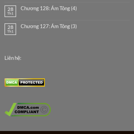
Chương 128: Ám Tông (4)
28
Th1
Chương 127: Ám Tông (3)
28
Th1
Liên hệ: