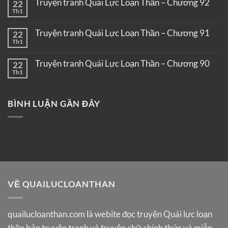
Truyện tranh Quái Lực Loạn Thần – Chương 92
22
Th1
Truyện tranh Quái Lực Loạn Thần – Chương 91
22
Th1
Truyện tranh Quái Lực Loạn Thần – Chương 90
22
Th1
BÌNH LUẬN GẦN ĐÂY
VỀ QUAILUCLOANTHAN
quailucloanthan.com
là webite đọc truyện Quái lực loạn
thần bản truyện tranh và truyện chữ chính thức và miễn