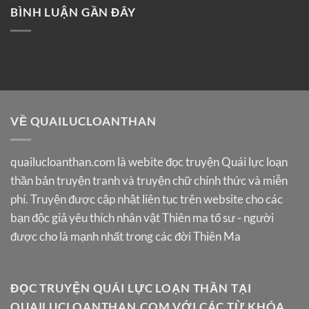
BÌNH LUẬN GẦN ĐÂY
VỀ QUAILUCLOANTHAN
quailucloanthan.com
là webite đọc truyện Quái lực loạn
thần bản truyện tranh và truyện chữ chính thức và miễn
phí. Truyện được cập nhật liên tục trên website cho các
bạn độc giả yêu thích nhân vật Thiên ma tổ sư - người
được cho là mạnh nhất trong các đời Thiên Ma
ĐỌC TRUYỆN QUÁI LỰC LOẠN THẦN TẠI
QUAILUCLOANTHAN.COM VỚI CÁC TỪ KHÓA