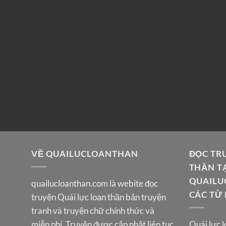
VỀ QUAILUCLOANTHAN
ĐỌC TR
THẦN T
QUAILU
quailucloanthan.com
là webite đọc
CÁC TỪ
truyện Quái lực loạn thần bản truyện
tranh và truyện chữ chính thức và
miễn phí. Truyện được cập nhật liên tục
Quái lực l