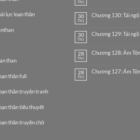
Th1
ái lực loạn thần
Chương 130: Tái ngộ 
30
Th1
anthan
Chương 129: Tái ngộ 
30
Th1
Chương 128: Ám Tôn
28
Th1
oan than
Chương 127: Ám Tôn
28
oạn thần full
Th1
oạn thần truyện tranh
oạn thần tiểu thuyết
loạn thần truyện chữ