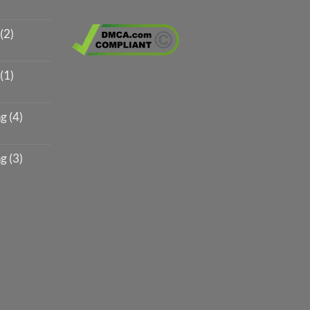
(2)
(1)
g (4)
g (3)