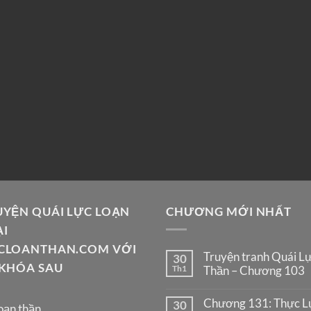
UYỆN QUÁI LỰC LOẠN
CHƯƠNG MỚI NHẤT
ẠI
CLOANTHAN.COM VỚI
Truyện tranh Quái L
30
 KHÓA SAU
Th1
Thần – Chương 103
Chương 131: Thực Lự
30
oạn thần