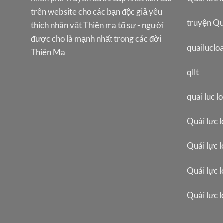
trên website cho các bạn độc giả yêu
truyện Qu
thích nhân vật Thiên ma tổ sư - người
được cho là mạnh nhất trong các đời
quailuclo
Thiên Ma
qllt
quai luc l
Quái lực l
Quái lực l
Quái lực l
Quái lực 