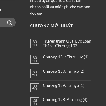
nhật truyện quái lực loạn thần
nhanh nhất và miễn phí cho các bạn
iếm.
độc giả
CHƯƠNG MỚI NHẤT
Truyện tranh Quái Lực Loạn
30
Th1
Thần – Chương 103
Chương 131: Thực Lực (1)
30
Th1
Chương 130: Tái ngộ (2)
30
Th1
Chương 129: Tái ngộ (1)
30
Th1
Chương 128: Ám Tông (4)
28
Th1