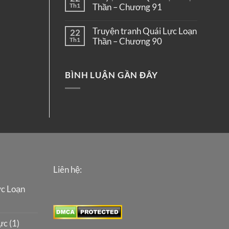
Th1
Thần – Chương 91
Truyện tranh Quái Lực Loạn
22
Th1
Thần – Chương 90
BÌNH LUẬN GẦN ĐÂY
Liên hệ:
ực Loạn
c (1)