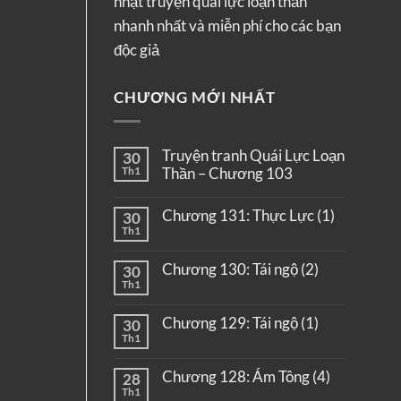
nhật truyện quái lực loạn thần
nhanh nhất và miễn phí cho các bạn
độc giả
CHƯƠNG MỚI NHẤT
Truyện tranh Quái Lực Loạn
30
Th1
Thần – Chương 103
Chương 131: Thực Lực (1)
30
Th1
Chương 130: Tái ngộ (2)
30
Th1
Chương 129: Tái ngộ (1)
30
Th1
Chương 128: Ám Tông (4)
28
Th1