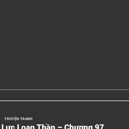
TRUYỆN TRANH
i Lực Loạn Thần – Chương 97