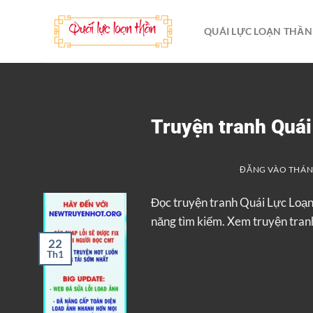
Bỏ
qua
QUÁI LỰC LOẠN THẦN
nội
dung
Truyện tranh Quá
ĐĂNG VÀO
THÁNG
Đọc truyện tranh Quái Lực Loạ
năng tìm kiếm. Xem truyện tranh
22
Th1