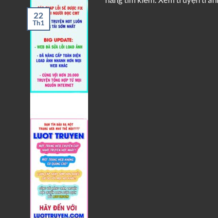
22
Th1