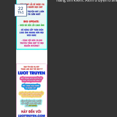
22
Th1