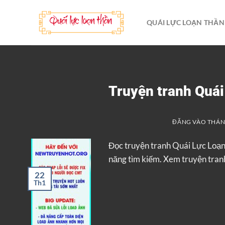
Bỏ
qua
QUÁI LỰC LOẠN THẦN
nội
dung
Truyện tranh Quá
ĐĂNG VÀO
THÁNG
Đọc truyện tranh Quái Lực Loạ
năng tìm kiếm. Xem truyện tranh
22
Th1