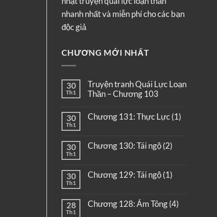
nhật truyện quái lực loạn thần
nhanh nhất và miễn phí cho các bạn
độc giả
CHƯƠNG MỚI NHẤT
Truyện tranh Quái Lực Loạn
30
Th1
Thần – Chương 103
Chương 131: Thực Lực (1)
30
Th1
Chương 130: Tái ngộ (2)
30
Th1
Chương 129: Tái ngộ (1)
30
Th1
Chương 128: Ám Tông (4)
28
Th1