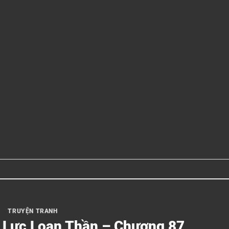
TRUYỆN TRANH
i Lực Loạn Thần – Chương 87