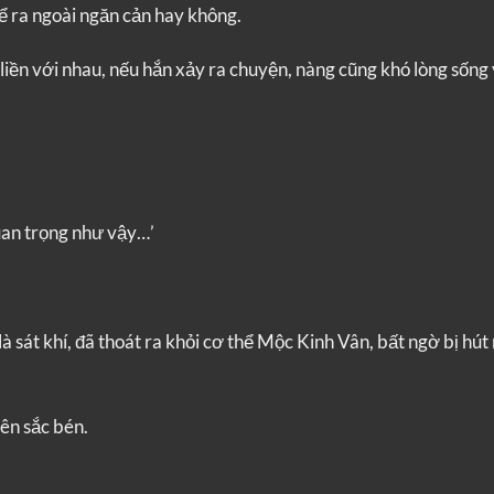
ể ra ngoài ngăn cản hay không.
iền với nhau, nếu hắn xảy ra chuyện, nàng cũng khó lòng sống 
quan trọng như vậy…’
 là sát khí, đã thoát ra khỏi cơ thể Mộc Kinh Vân, bất ngờ bị hú
ên sắc bén.