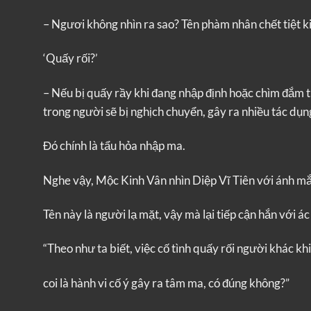
– Ngươi không nhìn ra sao? Tên phàm nhân chết tiệt ki
‘Quấy rối?’
– Nếu bị quấy rầy khi đang nhập định hoặc chìm đắm tr
trong người sẽ bị nghịch chuyển, gây ra nhiều tác dụn
Đó chính là tẩu hỏa nhập ma.
Nghe vậy, Mộc Kinh Vân nhìn Diệp Vĩ Tiên với ánh mắt
Tên này là người lạ mặt, vậy mà lại tiếp cận hắn với ác
“Theo như ta biết, việc cố tình quấy rối người khác k
coi là hành vi cố ý gây ra tâm ma, có đúng không?”