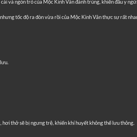
 cái và ngón trỏ của Mộc Kinh Vân đánh trúng, khiến đầu y ngửa
c, nhưng tốc độ ra đòn vừa rồi của Mộc Kinh Vân thực sự rất nha
lưu.
, hơi thở sẽ bị ngưng trệ, khiến khí huyết không thể lưu thông.