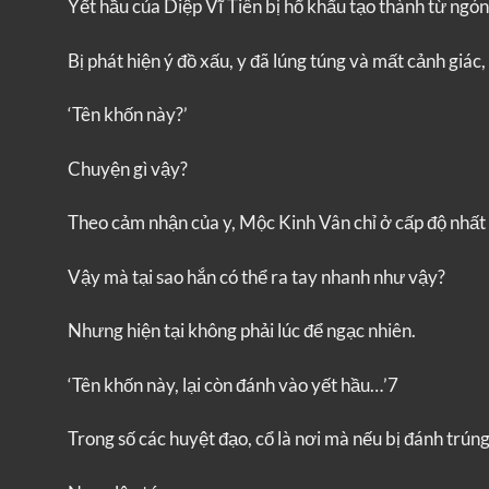
Yết hầu của Diệp Vĩ Tiên bị hổ khẩu tạo thành từ ngón
Bị phát hiện ý đồ xấu, y đã lúng túng và mất cảnh giá
‘Tên khốn này?’
Chuyện gì vậy?
Theo cảm nhận của y, Mộc Kinh Vân chỉ ở cấp độ nhất 
Vậy mà tại sao hắn có thể ra tay nhanh như vậy?
Nhưng hiện tại không phải lúc để ngạc nhiên.
‘Tên khốn này, lại còn đánh vào yết hầu…’7
Trong số các huyệt đạo, cổ là nơi mà nếu bị đánh trúng