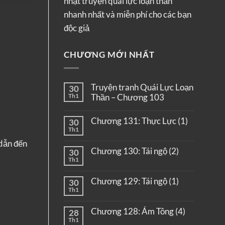
nhật truyện quái lực loạn thần
nhanh nhất và miễn phí cho các bạn
độc giả
CHƯƠNG MỚI NHẤT
Truyện tranh Quái Lực Loạn
30
Th1
Thần – Chương 103
Chương 131: Thực Lực (1)
30
Th1
 dẫn đến
Chương 130: Tái ngộ (2)
30
Th1
Chương 129: Tái ngộ (1)
30
Th1
Chương 128: Ám Tông (4)
28
Th1