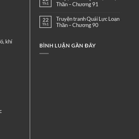
Th1
Thần – Chương 91
Truyện tranh Quái Lực Loạn
22
Th1
Thần – Chương 90
ó, khí
BÌNH LUẬN GẦN ĐÂY
c