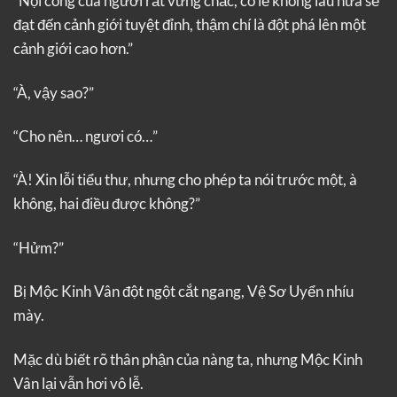
“Nội công của ngươi rất vững chắc, có lẽ không lâu nữa sẽ
đạt đến cảnh giới tuyệt đỉnh, thậm chí là đột phá lên một
cảnh giới cao hơn.”
“À, vậy sao?”
“Cho nên… ngươi có…”
“À! Xin lỗi tiểu thư, nhưng cho phép ta nói trước một, à
không, hai điều được không?”
“Hửm?”
Bị Mộc Kinh Vân đột ngột cắt ngang, Vệ Sơ Uyển nhíu
mày.
Mặc dù biết rõ thân phận của nàng ta, nhưng Mộc Kinh
Vân lại vẫn hơi vô lễ.