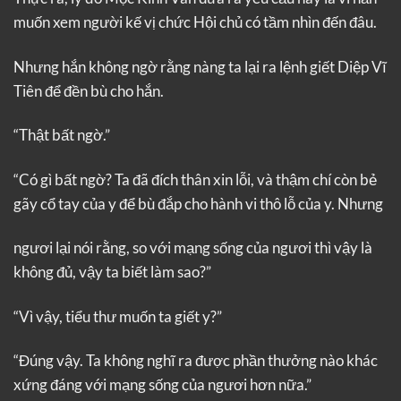
muốn xem người kế vị chức Hội chủ có tầm nhìn đến đâu.
Nhưng hắn không ngờ rằng nàng ta lại ra lệnh giết Diệp Vĩ
Tiên để đền bù cho hắn.
“Thật bất ngờ.”
“Có gì bất ngờ? Ta đã đích thân xin lỗi, và thậm chí còn bẻ
gãy cổ tay của y để bù đắp cho hành vi thô lỗ của y. Nhưng
ngươi lại nói rằng, so với mạng sống của ngươi thì vậy là
không đủ, vậy ta biết làm sao?”
“Vì vậy, tiểu thư muốn ta giết y?”
“Đúng vậy. Ta không nghĩ ra được phần thưởng nào khác
xứng đáng với mạng sống của ngươi hơn nữa.”