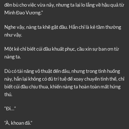
đền bù cho việc vừa nãy, nhưng ta lại lo lắng về hậu quả từ
Minh Đao Vương.”
Nghe vậy, nàng ta khẽ gật đầu. Hắn chỉ là kẻ tầm thường
như vậy.
Một kẻ chỉ biết cúi đầu khuất phục, cầu xin sự ban ơn từ
nàng ta.
Dù có tài năng võ thuật đến đâu, nhưng trong tình huống
này, hắn lại không có đủ trí tuệ để xoay chuyển tình thế, chỉ
biết cúi đầu chịu thua, khiến nàng ta hoàn toàn mất hứng
thú.
“Đi…”
“À, khoan đã.”