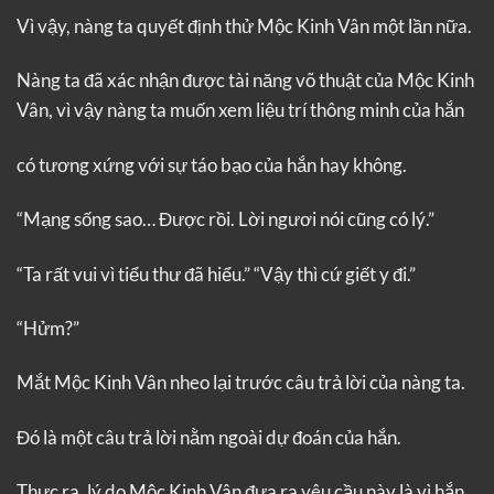
Vì vậy, nàng ta quyết định thử Mộc Kinh Vân một lần nữa.
Nàng ta đã xác nhận được tài năng võ thuật của Mộc Kinh
Vân, vì vậy nàng ta muốn xem liệu trí thông minh của hắn
có tương xứng với sự táo bạo của hắn hay không.
“Mạng sống sao… Được rồi. Lời ngươi nói cũng có lý.”
“Ta rất vui vì tiểu thư đã hiểu.” “Vậy thì cứ giết y đi.”
“Hửm?”
Mắt Mộc Kinh Vân nheo lại trước câu trả lời của nàng ta.
Đó là một câu trả lời nằm ngoài dự đoán của hắn.
Thực ra, lý do Mộc Kinh Vân đưa ra yêu cầu này là vì hắn