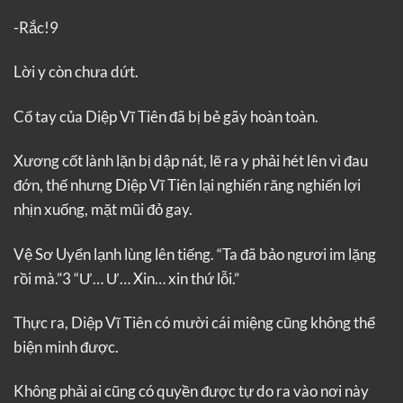
-Rắc!9
Lời y còn chưa dứt.
Cổ tay của Diệp Vĩ Tiên đã bị bẻ gãy hoàn toàn.
Xương cốt lành lặn bị dập nát, lẽ ra y phải hét lên vì đau
đớn, thế nhưng Diệp Vĩ Tiên lại nghiến răng nghiến lợi
nhịn xuống, mặt mũi đỏ gay.
Vệ Sơ Uyển lạnh lùng lên tiếng. “Ta đã bảo ngươi im lặng
rồi mà.”3 “Ư… Ư… Xin… xin thứ lỗi.”
Thực ra, Diệp Vĩ Tiên có mười cái miệng cũng không thể
biện minh được.
Không phải ai cũng có quyền được tự do ra vào nơi này