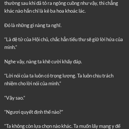
thường sau khi đã tỏ ra ngông cuồng như vậy, thì chẳng
khác nào hắn chỉ là kẻ ba hoa khoác lác.
Đó là những gì nàng ta nghĩ.
“Là đệ tử của Hội chủ, chắc hẳn tiểu thư sẽ giữ lời hứa của
mình.”
Nghe vậy, nàng ta khẽ cười khẩy đáp.
“Lời nói của ta luôn có trọng lượng. Ta luôn chịu trách
nhiệm cho lời nói của mình.”
“Vậy sao.”
“Ngươi quyết định thế nào?”
“Ta không còn lựa chọn nào khác. Ta muốn lấy mạng y để