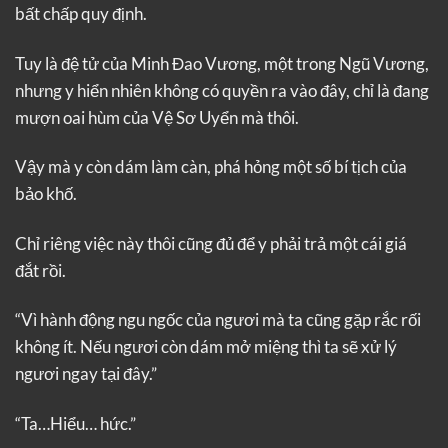
bất chấp quy định.
Tuy là đệ tử của Minh Đao Vương, một trong Ngũ Vương,
nhưng y hiển nhiên không có quyền ra vào đây, chỉ là đang
mượn oai hùm của Vệ Sơ Uyển mà thôi.
Vậy mà y còn dám làm càn, phá hỏng một số bí tịch của
bảo khố.
Chỉ riêng việc này thôi cũng đủ để y phải trả một cái giá
đắt rồi.
“Vì hành động ngu ngốc của ngươi mà ta cũng gặp rắc rối
không ít. Nếu ngươi còn dám mở miệng thì ta sẽ xử lý
ngươi ngay tại đây.”
“Ta…Hiểu… hức.”