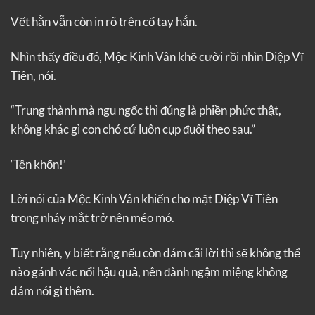
Vết hằn vẫn còn in rõ trên cổ tay hắn.
Nhìn thấy điều đó, Mộc Kinh Vân khẽ cười rồi nhìn Diệp Vĩ
Tiên, nói.
“Trung thành mà ngu ngốc thì đúng là phiền phức thật,
không khác gì con chó cứ luôn cụp đuôi theo sau.”
‘Tên khốn!’
Lời nói của Mộc Kinh Vân khiến cho mặt Diệp Vĩ Tiên
trong nháy mắt trở nên méo mó.
Tuy nhiên, y biết rằng nếu còn dám cãi lời thì sẽ không thể
nào gánh vác nổi hậu quả, nên đành ngậm miệng không
dám nói gì thêm.