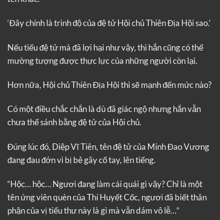
‘Đây chính là trình độ của đệ tử Hội chủ Thiên Địa Hội sao.’
Nếu tiểu đệ tử mà đã lợi hại như vậy, thì hắn cũng có thể
mường tượng được thực lực của những người còn lại.
Hơn nữa, Hội chủ Thiên Địa Hội thì sẽ mạnh đến mức nào?
Có một điều chắc chắn là dù đã giác ngộ nhưng hắn vẫn
chưa thể sánh bằng đệ tử của Hội chủ.
Đúng lúc đó, Diệp Vĩ Tiên, tên đệ tử của Minh Đao Vương
đang đau đớn vì bị bẻ gãy cổ tay, lên tiếng.
“Hộc… hộc… Ngươi đang làm cái quái gì vậy? Chỉ là một
tên ứng viên quèn của Thí Huyết Cốc, ngươi đã biết thân
phận của vị tiểu thư này là gì mà vẫn dám vô lễ…”