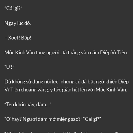
“Cái gì?”
Ngay lúc đó.
– Xoẹt! Bốp!
Mộc Kinh Vân tung người, đá thẳng vào cằm Diệp Vĩ Tiên.
“Ư!”
Dù không sử dụng nội lực, nhưng cú đá bất ngờ khiến Diệp
Vĩ Tiên choáng váng, y tức giận hét lên với Mộc Kinh Vân.
“Tên khốn này, dám…”
“Ơ hay? Ngươi dám mở miệng sao?” “Cái gì?”