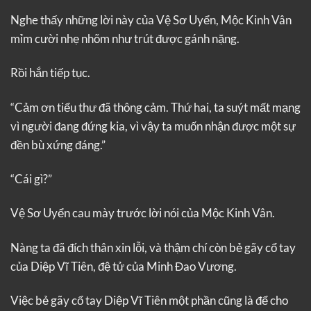
Nghe thấy những lời này của Vệ Sơ Uyển, Mộc Kinh Vân
mỉm cười nhẹ nhõm như trút được gánh nặng.
Rồi hắn tiếp tục.
“Cảm ơn tiểu thư đã thông cảm. Thứ hai, ta suýt mất mạng
vì người đang đứng kia, vì vậy ta muốn nhận được một sự
đền bù xứng đáng.”
“Cái gì?”
Vệ Sơ Uyển cau mày trước lời nói của Mộc Kinh Vân.
Nàng ta đã đích thân xin lỗi, và thậm chí còn bẻ gãy cổ tay
của Diệp Vĩ Tiên, đệ tử của Minh Đao Vương.
Việc bẻ gãy cổ tay Diệp Vĩ Tiên một phần cũng là để cho