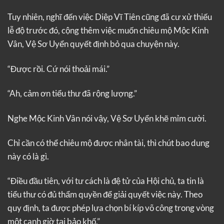
Tuy nhiên, nghĩ đến việc Diệp Vĩ Tiên cũng đã cư xử thiếu
lễ độ trước đó, cộng thêm việc muốn chiêu mộ Mộc Kinh
Vân, Vệ Sơ Uyển quyết định bỏ qua chuyện này.
“Được rồi. Cứ nói thoải mái.”
“Ah, cảm ơn tiểu thư đã rộng lượng.”
Nghe Mộc Kinh Vân nói vậy, Vệ Sơ Uyển khẽ mỉm cười.
Chỉ cần có thể chiêu mộ được nhân tài, thì chút bao dung
này có là gì.
“Điều đầu tiên, với tư cách là đệ tử của Hội chủ, ta tin là
tiểu thư có đủ thẩm quyền để giải quyết việc này. Theo
quy định, ta được phép lựa chọn bí kíp võ công trong vòng
một canh giờ tại bảo khố.”