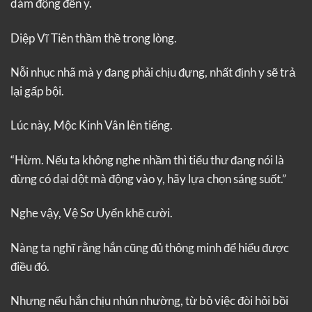
dám động đến y.
Diệp Vĩ Tiên thầm thề trong lòng.
Nỗi nhục nhã mà y đang phải chịu đựng, nhất định y sẽ trả
lại gấp bội.
Lúc này, Mộc Kinh Vân lên tiếng.
“Hừm. Nếu ta không nghe nhầm thì tiểu thư đang nói là
đừng có dại dột mà động vào y, hãy lựa chọn sáng suốt.”
Nghe vậy, Vệ Sơ Uyển khẽ cười.
Nàng ta nghĩ rằng hắn cũng đủ thông minh để hiểu được
điều đó.
Nhưng nếu hắn chịu nhún nhường, từ bỏ việc đòi hỏi bồi