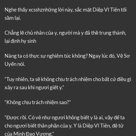
Nghe thấy xcsshznhững lời này, sắc mặt Diệp Vĩ Tiên tối
sầm lại.
Chẳng lẽ chủ nhân của y, người mà y đã thề trung thành,
lại định hy sinh
Nàng ta có thực sự nghiêm túc không? Ngay lúc đó, Vệ Sơ
Uyển nói.
“Tuy nhiên, ta sẽ không chịu trách nhiệm cho bất cứ điều gì
xảy ra sau khi ngươi giết y.”
“Không chịu trách nhiệm sao?”
“Được rồi. Có vẻ như ngươi không biết y là ai, vậy để ta
cho ngươi biết thân phận của y. Y là Diệp Vĩ Tiên, đệ tử
của Minh Đao Vương.”