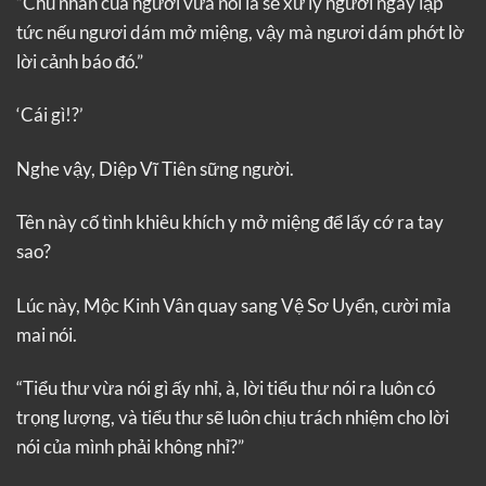
“Chủ nhân của ngươi vừa nói là sẽ xử lý ngươi ngay lập
tức nếu ngươi dám mở miệng, vậy mà ngươi dám phớt lờ
lời cảnh báo đó.”
‘Cái gì!?’
Nghe vậy, Diệp Vĩ Tiên sững người.
Tên này cố tình khiêu khích y mở miệng để lấy cớ ra tay
sao?
Lúc này, Mộc Kinh Vân quay sang Vệ Sơ Uyển, cười mỉa
mai nói.
“Tiểu thư vừa nói gì ấy nhỉ, à, lời tiểu thư nói ra luôn có
trọng lượng, và tiểu thư sẽ luôn chịu trách nhiệm cho lời
nói của mình phải không nhỉ?”