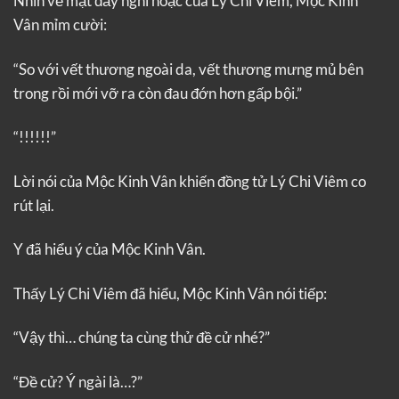
Nhìn vẻ mặt đầy nghi hoặc của Lý Chi Viêm, Mộc Kinh
Vân mỉm cười:
“So với vết thương ngoài da, vết thương mưng mủ bên
trong rồi mới vỡ ra còn đau đớn hơn gấp bội.”
“!!!!!!”
Lời nói của Mộc Kinh Vân khiến đồng tử Lý Chi Viêm co
rút lại.
Y đã hiểu ý của Mộc Kinh Vân.
Thấy Lý Chi Viêm đã hiểu, Mộc Kinh Vân nói tiếp:
“Vậy thì… chúng ta cùng thử đề cử nhé?”
“Đề cử? Ý ngài là…?”