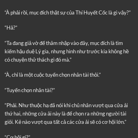
“À phải rồi, mục đích thật sự của Thí Huyết Cốc là gì vậy?”
“Hả?”
“Ta đang giả vờ để thâm nhập vào đây, mục đích là tìm
kiếm hậu duệ Lý gia, nhưng hình như trước kia không hề
có chuyện thử thách gì đó mà.”
“À, chỉ là một cuộc tuyển chọn nhân tài thôi.”
“Tuyển chọn nhân tài?”
“Phải. Như thuộc hạ đã nói khi chủ nhân vượt qua cửa ải
thứ hai, những cửa ải này là để chọn ra những người tài
giỏi. Kẻ nào vượt qua tất cả các cửa ải sẽ có cơ hội lớn.”
“Cơ hội gì?”