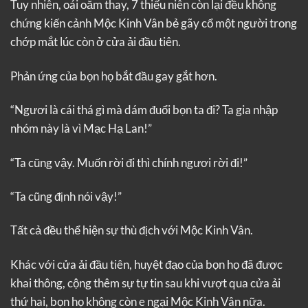
Tuy nhiên, oái oăm thay, 7 thiếu niên còn lại đều không
chứng kiến ​​cảnh Mộc Kinh Vân bẻ gãy cổ một người trong
chớp mắt lúc còn ở cửa ải đầu tiên.
Phản ứng của bọn họ bắt đầu gay gắt hơn.
“Ngươi là cái thá gì mà dám đuổi bọn ta đi? Ta gia nhập
nhóm này là vì Mạc Hạ Lan!”
“Ta cũng vậy. Muốn rời đi thì chính ngươi rời đi!”
“Ta cũng định nói vậy!”
Tất cả đều thể hiện sự thù địch với Mộc Kinh Vân.
Khác với cửa ải đầu tiên, huyệt đạo của bọn họ đã được
khai thông, cộng thêm sự tự tin sau khi vượt qua cửa ải
thứ hai, bọn họ không còn e ngại Mộc Kinh Vân nữa.