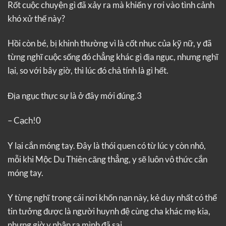
Rốt cuộc chuyện gì đã xảy ra mà khiến y rơi vào tình cảnh
khó xử thế này?
Hồi còn bé, bị khinh thường vì là cốt nhục của kỹ nữ, y đã
từng nghĩ cuộc sống đó chẳng khác gì địa ngục, nhưng nghĩ
lại, so với bây giờ, thì lúc đó chả tính là gì hết.
Địa ngục thực sự là ở đây mới đúng.3
– Cạch!0
Y lại cắn móng tay. Đây là thói quen có từ lúc y còn nhỏ,
mỗi khi Mộc Du Thiên căng thẳng, y sẽ luôn vô thức cắn
móng tay.
Y từng nghĩ trong cái nơi khốn nạn này, kẻ duy nhất có thể
tin tưởng được là người huynh đệ cùng cha khác mẹ kia,
nhưng giờ y nhận ra mình đã sai.