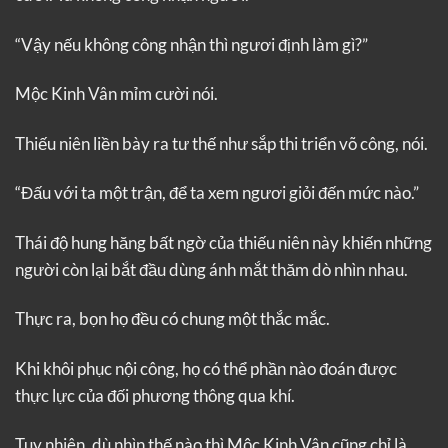
“Vậy nếu không công nhận thì ngươi định làm gì?”
Mộc Kinh Vân mỉm cười nói.
Thiếu niên liền bày ra tư thế như sắp thi triển võ công, nói.
“Đấu với ta một trận, để ta xem ngươi giỏi đến mức nào.”
Thái độ hung hăng bất ngờ của thiếu niên này khiến những
người còn lại bắt đầu dùng ánh mắt thăm dò nhìn nhau.
Thực ra, bọn họ đều có chung một thắc mắc.
Khi khôi phục nội công, họ có thể phần nào đoán được
thực lực của đối phương thông qua khí.
Tuy nhiên, dù nhìn thế nào thì Mộc Kinh Vân cũng chỉ là