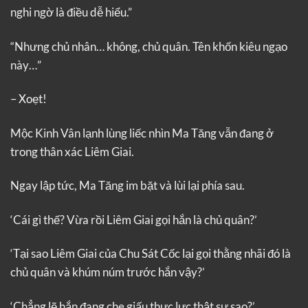
nghi ngờ là điều dễ hiểu.”
“Nhưng chủ nhân… không, chủ quân. Tên khốn kiêu ngạo
này…”
– Xoẹt!
Mộc Kinh Vân lạnh lùng liếc nhìn Ma Tăng vẫn đang ở
trong thân xác Liêm Giai.
Ngay lập tức, Ma Tăng im bặt và lùi lại phía sau.
‘Cái gì thế? Vừa rồi Liêm Giai gọi hắn là chủ quân?’
‘Tại sao Liêm Giai của Chu Sát Cốc lại gọi thằng nhãi đó là
chủ quân và khúm núm trước hắn vậy?’
‘Chẳng lẽ hắn đang che giấu thực lực thật sự sao?’