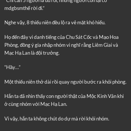
“Chỉ cần 5 người là đủ rồi, những người còn lại có
mdgbsmthể rời đi.”
Nghe vậy, 8 thiếu niên đều lộ ra vẻ mặt khó hiểu.
Họ đến đây vì danh tiếng của Chu Sát Cốc và Mạo Hoa
Phòng, đồng ý gia nhập nhóm vì nghĩ rằng Liêm Giai và
Mạc Hạ Lan là đội trưởng.
“Hầy…”
Một thiếu niên thở dài rồi quay người bước ra khỏi phòng.
Hắn ta đã nhìn thấy con người thật của Mộc Kinh Vân khi
ở cùng nhóm với Mạc Hạ Lan.
Vì vậy, hắn ta không chút do dự mà rời khỏi nhóm.