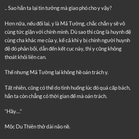
.. Sao hắn ta lại tin tưởng mà giao phó cho y vậy?
Hơn nữa, nếu đổi lại, y là Mã Tường, chắc chắn y sẽ vô
cùng tức giận với chính mình. Dù sao thì cũng là huynh đệ
cùng cha khác mẹ của y, kể cả khi y bị chính người huynh
đệ đó phản bội, dẫn đến kết cục này, thì y cũng không
thoát khỏi liên can.
Thế nhưng Mã Tường lại không hề oán trách y.
Tất nhiên, cũng có thể do tình huống lúc đó quá cấp bách,
hắn ta còn chẳng có thời gian để mà oán trách.
“Hầy…”
Mộc Du Thiên thở dài não nề.