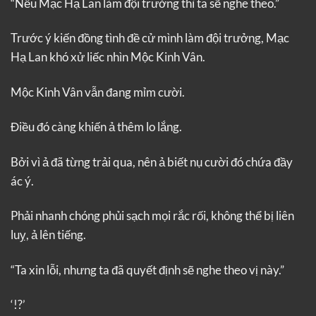
“Nếu Mạc Hạ Lan làm đội trưởng thì ta sẽ nghe theo.”
Trước ý kiến đồng tình đề cử mình làm đội trưởng, Mạc
Hạ Lan khó xử liếc nhìn Mộc Kinh Vân.
Mộc Kinh Vân vẫn đang mỉm cười.
Điều đó càng khiến ả thêm lo lắng.
Bởi vì ả đã từng trải qua, nên ả biết nụ cười đó chứa đầy
ác ý.
Phải nhanh chóng phủi sạch mọi rắc rối, không thể bị liên
luỵ, ả lên tiếng.
“Ta xin lỗi, nhưng ta đã quyết định sẽ nghe theo vị này.”
‘!?’