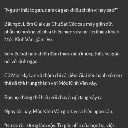
“Ngươi thật to gan, dám cả gan khiêu chiến vị này sao?”
Bất ngờ, Liêm Giai của Chu Sát Cốc cau mày giận dữ,
phẫn nộ hướng về phía thiếu niên vừa nói lời khiêu khích
Mộc Kinh Vân, gầm lên.
Sự việc bất ngờ khiến đám thiếu niên không thể che giấu
nổi vẻ kinh ngạc.
Cả Mạc Hạ Lan và thậm chí cả Liêm Giai đều hành xử như
thể đã thề trung thành với Mộc Kinh Vân vậy.
Bọn họ không thể hiểu nổi chuyện gì đang xảy ra.
Ngay lúc này, Mộc Kinh Vân giơ tay ra hiệu ngăn cản.
“Được rồi. Đừng làm vậy. Từ góc nhìn của bọn họ, việc