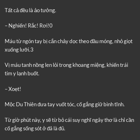
Tất cả đều là ảo tưởng.
– Nghiến! Rắc! Rơi!0
Máu từ ngón tay bị cắn chảy dọc theo đầu móng, nhỏ giọt
xuống lưỡi.3
Vị máu tanh nồng len lỏi trong khoang miệng, khiến trái
tim y lạnh buốt.
– Xoẹt!
Mộc Du Thiên đưa tay vuốt tóc, cố gắng giữ bình tĩnh.
Từ giờ phút này, y sẽ từ bỏ cái suy nghĩ ngây thơ là chỉ cần
cố gắng sống sót ở đâ là đủ.