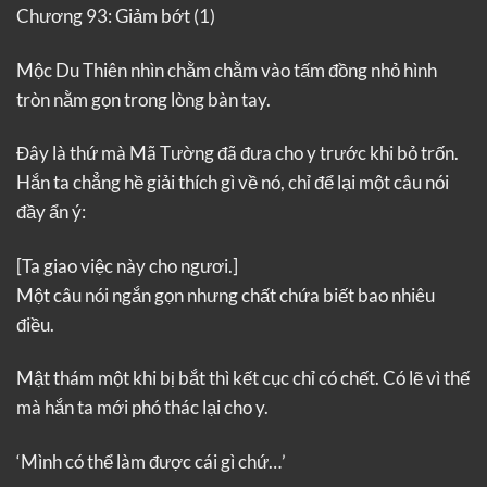
Chương 93: Giảm bớt (1)
Mộc Du Thiên nhìn chằm chằm vào tấm đồng nhỏ hình
tròn nằm gọn trong lòng bàn tay.
Đây là thứ mà Mã Tường đã đưa cho y trước khi bỏ trốn.
Hắn ta chẳng hề giải thích gì về nó, chỉ để lại một câu nói
đầy ẩn ý:
[Ta giao việc này cho ngươi.]
Một câu nói ngắn gọn nhưng chất chứa biết bao nhiêu
điều.
Mật thám một khi bị bắt thì kết cục chỉ có chết. Có lẽ vì thế
mà hắn ta mới phó thác lại cho y.
‘Mình có thể làm được cái gì chứ…’