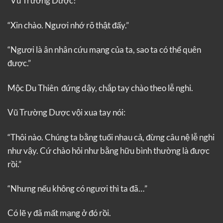
“Vũ Trường Dược!”
“Xin chào. Ngươi nhớ rõ thật đấy.”
“Ngươi là ân nhân cứu mạng của ta, sao ta có thể quên
được.”
Mộc Du Thiên đứng dậy, chắp tay chào theo lễ nghi.
Vũ Trường Dược vội xua tay nói:
“Thôi nào. Chúng ta bằng tuổi nhau cả, đừng câu nệ lễ nghi
như vậy. Cứ chào hỏi như bằng hữu bình thường là được
rồi.”
“Nhưng nếu không có ngươi thì ta đã…”
Có lẽ y đã mất mạng ở đó rồi.