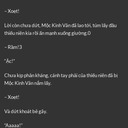
– Xoẹt!
Lời còn chưa dứt, Mộc Kinh Vân đã lao tới, túm lấy đầu
thiếu niên kia rồi ấn mạnh xuống giường.0
– Rầm!3
“Ặc!”
Chưa kịp phản kháng, cánh tay phải của thiếu niên đã bị
Mộc Kinh Vân nắm lấy.
– Xoẹt!
Và dứt khoát bẻ gãy.
“Aaaaa!”