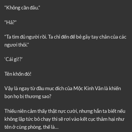
“Không cần đâu.”
“Hả?”
“Ta tìm đủ người rồi. Ta chỉ đến để bẻ gãy tay chân của các
ngươi thôi.”
‘Cái gì!?’
Tên khốn đó!
Vậy là ngay từ đầu mục đích của Mộc Kinh Vân là khiến
bọn họ bị thương sao?
Thiếu niên cảm thấy thật nực cười, nhưng hắn ta biết nếu
không lập tức bỏ chạy thì sẽ rơi vào kết cục thảm hại như
tên ở cùng phòng, thế là…