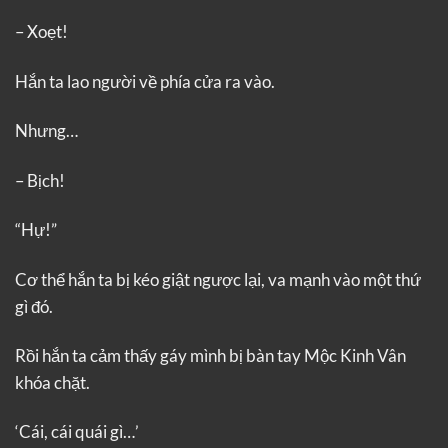
– Xoẹt!
Hắn ta lao người về phía cửa ra vào.
Nhưng…
– Bịch!
“Hự!”
Cơ thể hắn ta bị kéo giật ngược lại, va mạnh vào một thứ
gì đó.
Rồi hắn ta cảm thấy gáy mình bị bàn tay Mộc Kinh Vân
khóa chặt.
‘Cái, cái quái gì…’