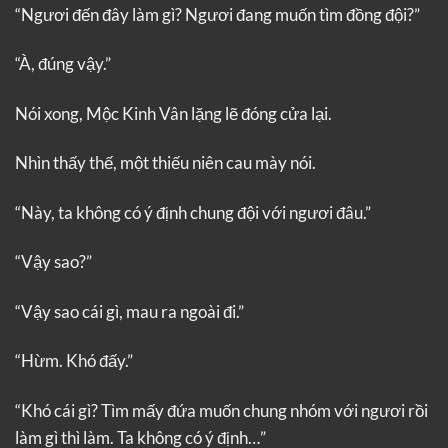
“Ngươi đến đây làm gì? Ngươi đang muốn tìm đồng đội?”
“À, đúng vậy.”
Nói xong, Mộc Kinh Vân lặng lẽ đóng cửa lại.
Nhìn thấy thế, một thiếu niên cau mày nói.
“Này, ta không có ý định chung đội với ngươi đâu.”
“Vậy sao?”
“Vậy sao cái gì, mau ra ngoài đi.”
“Hừm. Khó đấy.”
“Khó cái gì? Tìm mấy đứa muốn chung nhóm với ngươi rồi
làm gì thì làm. Ta không có ý định…”