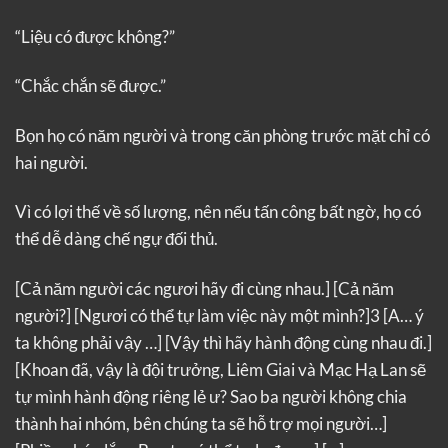
“Liệu có được không?”
“Chắc chắn sẽ được.”
Bọn họ có năm người và trong căn phòng trước mặt chỉ có
hai người.
Vì có lợi thế về số lượng, nên nếu tấn công bất ngờ, họ có
thể dễ dàng chế ngự đối thủ.
[Cả năm người các ngươi hãy đi cùng nhau.]
[Cả năm
người?]
[Ngươi có thể tự làm việc này một mình?]3
[A… ý
ta không phải vậy …]
[Vậy thì hãy hành động cùng nhau đi.]
[Khoan đã, vậy là đội trưởng, Liêm Giai và Mạc Hạ Lan sẽ
tự mình hành động riêng lẻ ư? Sao ba người không chia
thành hai nhóm, bên chúng ta sẽ hỗ trợ mọi người…]