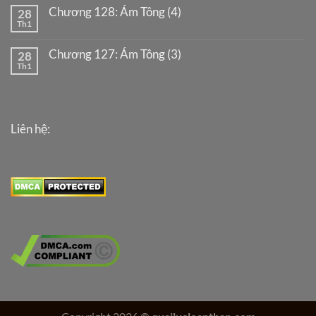
Chương 128: Ám Tông (4)
28
Th1
Chương 127: Ám Tông (3)
28
Th1
Liên hệ: