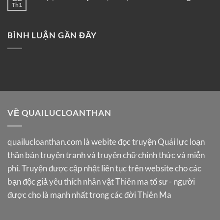
Th1
BÌNH LUẬN GẦN ĐÂY
VỀ QUAILUCLOANTHAN
quailucloanthan.com
là webite đọc truyện Quái lực loạn
thần bản truyện tranh và truyện chữ chính thức và miễn
phí. Truyện được cập nhật liên tục trên website cho các
bạn độc giả yêu thích nhân vật Thiên ma tổ sư - người
được cho là mạnh nhất trong các đời Thiên Ma